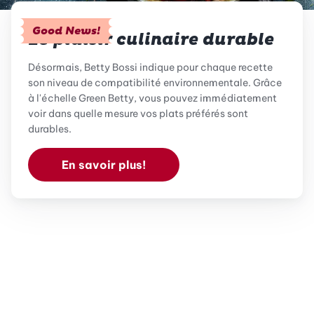
Good News!
Le plaisir culinaire durable
Désormais, Betty Bossi indique pour chaque recette
son niveau de compatibilité environnementale. Grâce
à l'échelle Green Betty, vous pouvez immédiatement
voir dans quelle mesure vos plats préférés sont
durables.
En savoir plus!