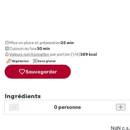
Mise en place et préparation
25 min
Cuisson au four
30 min
Valeurs nutritionnelles
par portion (1/4)
389
kcal
Végétarien
Sans gluten
Sauvegarder
Ingrédients
Personnes
Réduire le nombre de personnes
Augm
NaN
c.s.