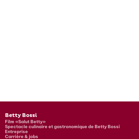
Pied de page
Betty Bossi
Film «Salut Betty»
Spectacle culinaire et gastronomique de Betty Bossi
Entreprise
Carrière & jobs