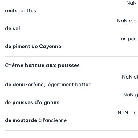
NaN
œufs
, battus
NaN
c.c.
de sel
un peu
de piment de Cayenne
Crème battue aux pousses
NaN
dl
de demi-crème
, légèrement battue
NaN
g
de
pousses d’oignons
NaN
c.s.
de moutarde
à l’ancienne