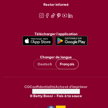
Rester informé
Instagram
Facebook
TikTok
Pinterest
Youtube
LinkedIn
Télécharger l'application
Changer de langue
Deutsch
Français
CG
Confidentialité
Achevé d'imprimer
Metanavigation
Paramétrage des cookies
© Betty Bossi – Fais à ta sauce