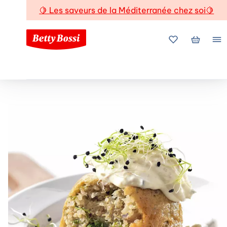
🍋
Les saveurs de la Méditerranée chez soi
🍋
Mes favoris
Mon pani
Me