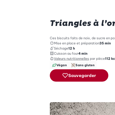
Triangles à l’o
Ces biscuits faits de noix, de sucre en p
Mise en place et préparation
35 min
Séchage
12 h
Cuisson au four
4 min
Valeurs nutritionnelles
par pièce
112
kc
Végan
Sans gluten
Sauvegarder