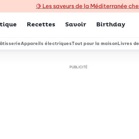
🍋
Les saveurs de la Méditerranée che
incipal
tique
Recettes
Savoir
Birthday
âtisserie
Appareils électriques
Tout pour la maison
Livres de
e
PUBLICITÉ