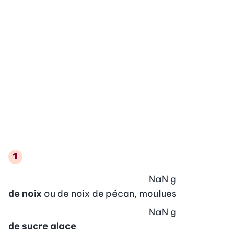
NaN
g
de noix
ou de noix de pécan, moulues
NaN
g
de sucre glace