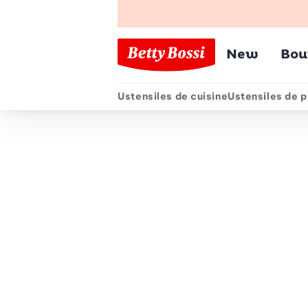
Menu pr
New
Bou
Ustensiles de cuisine
Ustensiles de p
Menu secondair