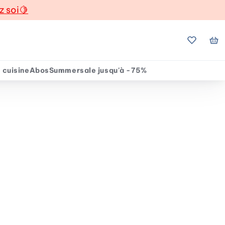
z soi
🍋
Mes favo
Mo
 cuisine
Abos
Summersale jusqu'à -75%