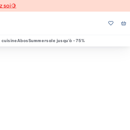
z soi
🍋
Mes favo
Mo
 cuisine
Abos
Summersale jusqu'à -75%