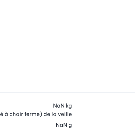
NaN
kg
é à chair ferme) de la veille
NaN
g