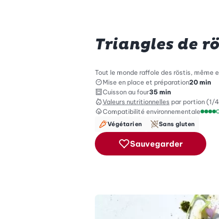
Triangles de rö
Tout le monde raffole des röstis, même en
Mise en place et préparation
20 min
Cuisson au four
35 min
Valeurs nutritionnelles
par portion (1/4
Compatibilité environnementale
Échel
Végétarien
Sans gluten
Sauvegarder