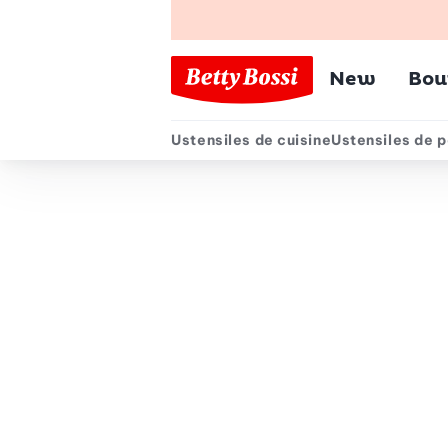
Menu pr
New
Bou
Ustensiles de cuisine
Ustensiles de p
Menu secondair