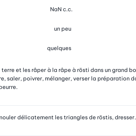
NaN
c.c.
un peu
quelques
rre et les râper à la râpe à rösti dans un grand bol. 
, saler, poivrer, mélanger, verser la préparation da
beurre.
mouler délicatement les triangles de röstis, dresser.