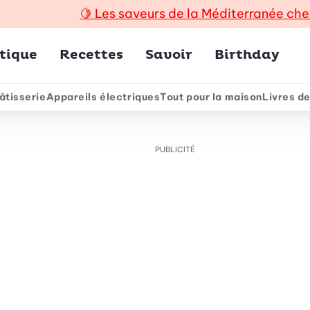
🍋
Les saveurs de la Méditerranée che
incipal
tique
Recettes
Savoir
Birthday
âtisserie
Appareils électriques
Tout pour la maison
Livres de
e
PUBLICITÉ