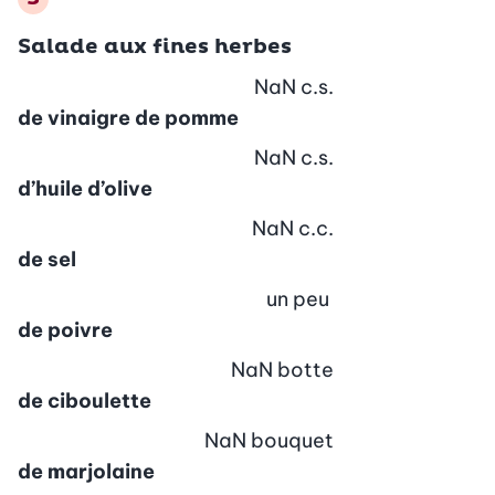
Salade aux fines herbes
NaN
c.s.
de vinaigre de pomme
NaN
c.s.
d’huile d’olive
NaN
c.c.
de sel
un peu
de poivre
NaN
botte
de ciboulette
NaN
bouquet
de marjolaine