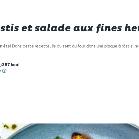
stis et salade aux fines he
 été! Dans cette recette, ils cuisent au four dans une plaque à röstis, m
)
387
kcal
Information sur l’échelle Green Betty
le de compatibilité environnementale: 4 sur 5