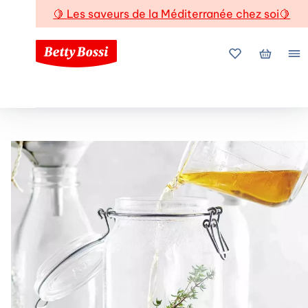
🍋
Les saveurs de la Méditerranée chez soi
🍋
Mes favoris
Mon pani
Me