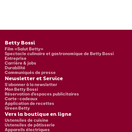
Pied de page
Betty Bossi
Film «Salut Betty»
Spectacle culinaire et gastronomique de Betty Bossi
Entreprise
Carrière & jobs
Durabilité
Communiqués de presse
Newsletter et Service
S'abonner à la newsletter
Mon Betty Bossi
Réservation d’espaces publicitaires
Carte-cadeaux
Application de recettes
Green Betty
Vers la boutique en ligne
Ustensiles de cuisine
Ustensiles de pâtisserie
Appareils électriques