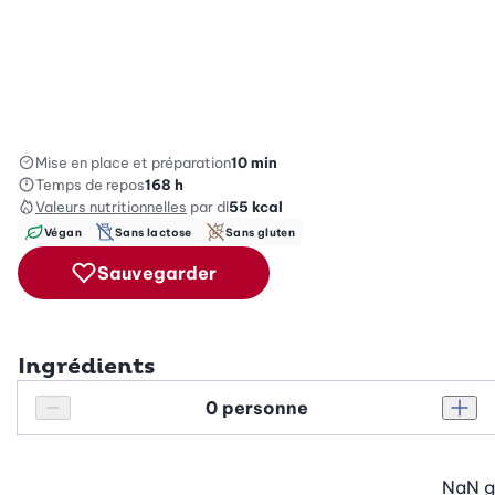
Mise en place et préparation
10 min
Temps de repos
168 h
Valeurs nutritionnelles
par dl
55
kcal
Végan
Sans lactose
Sans gluten
Sauvegarder
Ingrédients
Personnes
Réduire le nombre de personnes
Augm
NaN
g