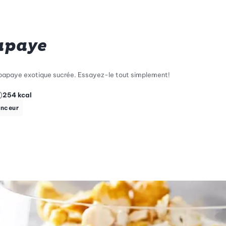
papaye
a papaye exotique sucrée. Essayez-le tout simplement!
)
254
kcal
nceur