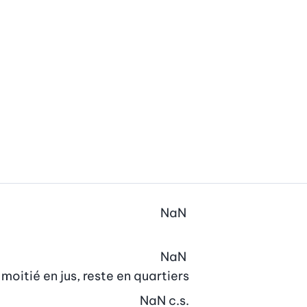
NaN
NaN
moitié en jus, reste en quartiers
NaN
c.s.