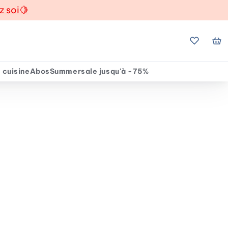
z soi
🍋
Mes favo
Mo
 cuisine
Abos
Summersale jusqu'à -75%