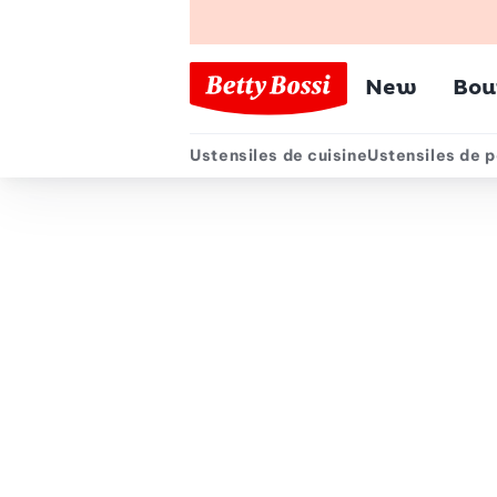
Menu pr
New
Bou
Ustensiles de cuisine
Ustensiles de p
Menu secondair