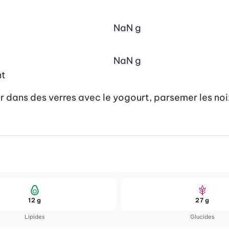
NaN
g
NaN
g
nt
r dans des verres avec le yogourt, parsemer les noix.
12 g
27 g
Lipides
Glucides