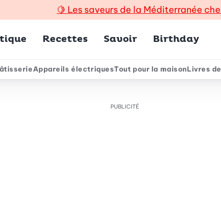
🍋
Les saveurs de la Méditerranée che
incipal
tique
Recettes
Savoir
Birthday
âtisserie
Appareils électriques
Tout pour la maison
Livres de
e
PUBLICITÉ