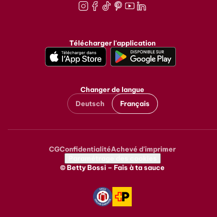
Instagram
Facebook
TikTok
Pinterest
Youtube
LinkedIn
Télécharger l'application
Changer de langue
Deutsch
Français
CG
Confidentialité
Achevé d'imprimer
Metanavigation
Paramétrage des cookies
© Betty Bossi – Fais à ta sauce