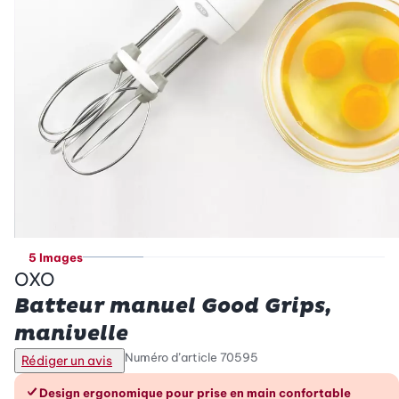
5 Images
OXO
Batteur manuel Good Grips,
manivelle
Numéro d’article
70595
Rédiger un avis
Les avantages en un coup d’œil
Design ergonomique pour prise en main confortable