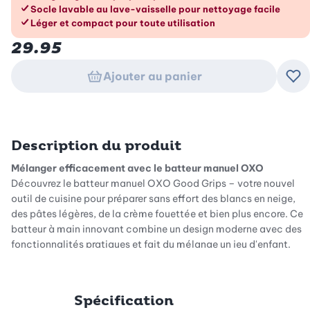
Socle lavable au lave-vaisselle pour nettoyage facile
Léger et compact pour toute utilisation
29.95
Ajouter au panier
Ajo
Description du produit
Mélanger efficacement avec le batteur manuel OXO
Découvrez le batteur manuel OXO Good Grips – votre nouvel
outil de cuisine pour préparer sans effort des blancs en neige,
des pâtes légères, de la crème fouettée et bien plus encore. Ce
batteur à main innovant combine un design moderne avec des
fonctionnalités pratiques et fait du mélange un jeu d'enfant.
Grâce à des tours de manivelle intelligents, vous créez en un clin
d'œil des consistances aérées et mousseuses qui font passer
vos créations pâtissières à un niveau supérieur. Avec ce
Spécification
batteur, découvrez à quel point il peut être facile et agréable de