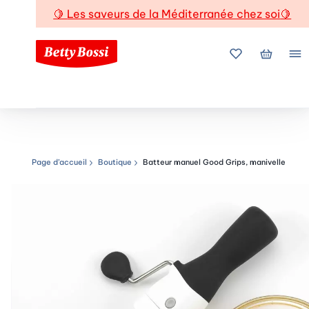
🍋
Les saveurs de la Méditerranée chez soi
🍋
Mes favoris
Mon pani
Me
Page d’accueil
Boutique
Batteur manuel Good Grips, manivelle
Chemin de navigation