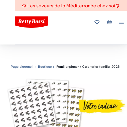
🍋
Les saveurs de la Méditerranée chez soi
🍋
Mes favoris
Mon pani
Me
Page d’accueil
Boutique
Familienplaner / Calendrier familial 2025
Chemin de navigation