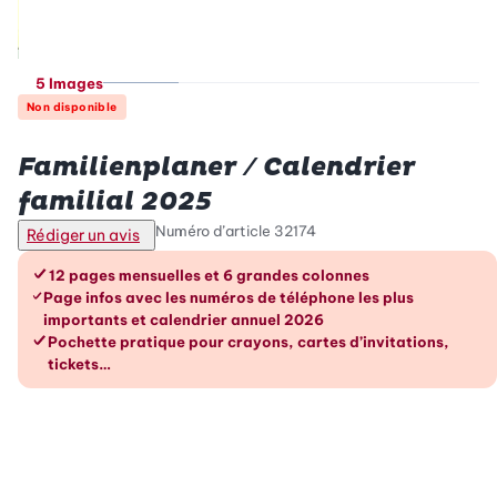
5 Images
Non disponible
Betty Bossi
Familienplaner / Calendrier
familial 2025
Numéro d’article
32174
Rédiger un avis
Les avantages en un coup d’œil
12 pages mensuelles et 6 grandes colonnes
Page infos avec les numéros de téléphone les plus
importants et calendrier annuel 2026
Pochette pratique pour crayons, cartes d’invitations,
tickets…