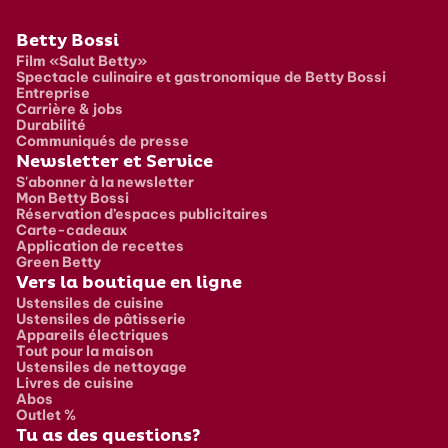
Pied de page
Betty Bossi
Film «Salut Betty»
Spectacle culinaire et gastronomique de Betty Bossi
Entreprise
Carrière & jobs
Durabilité
Communiqués de presse
Newsletter et Service
S'abonner à la newsletter
Mon Betty Bossi
Réservation d’espaces publicitaires
Carte-cadeaux
Application de recettes
Green Betty
Vers la boutique en ligne
Ustensiles de cuisine
Ustensiles de pâtisserie
Appareils électriques
Tout pour la maison
Ustensiles de nettoyage
Livres de cuisine
Abos
Outlet %
Tu as des questions?