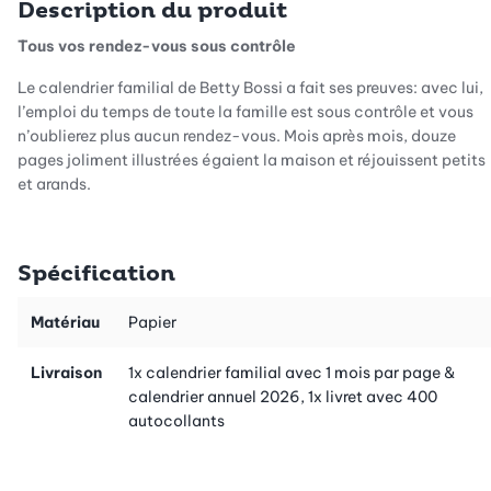
Description du produit
Tous vos rendez-vous sous contrôle
Le calendrier familial de Betty Bossi a fait ses preuves: avec lui,
l’emploi du temps de toute la famille est sous contrôle et vous
n’oublierez plus aucun rendez-vous. Mois après mois, douze
pages joliment illustrées égaient la maison et réjouissent petits
et grands.
Colonnes larges
Spécification
Six colonnes sont à disposition, une par membre de la famille.
Grâce à leur largeur, les colonnes offrent assez de place pour
tout noter à la main. Toute la famille, y compris les enfants,
Matériau
Papier
peuvent y inscrire leurs rendez-vous eux-mêmes.
Livraison
1x calendrier familial avec 1 mois par page &
Pochette pratique
calendrier annuel 2026, 1x livret avec 400
autocollants
Autre avantage du calendrier, la pochette très pratique
accueille cartes d’invitation, tickets, crayons, bons, ou photos.
Tout est à portée de main et personne ne perd du temps à