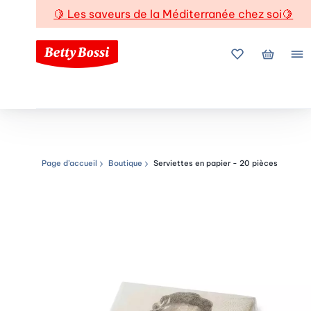
🍋
Les saveurs de la Méditerranée chez soi
🍋
Mes favoris
Mon pani
Me
Page d’accueil
Boutique
Serviettes en papier - 20 pièces
Chemin de navigation