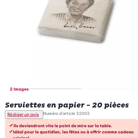
2 Images
Betty Bossi
Serviettes en papier - 20 pièces
Numéro d’article
32303
Rédiger un avis
Les avantages en un coup d’œil
Ils deviendront vite le point de mire sur la table.
Idéal pour le quotidien, les fêtes ou à offrir comme cadeau
original