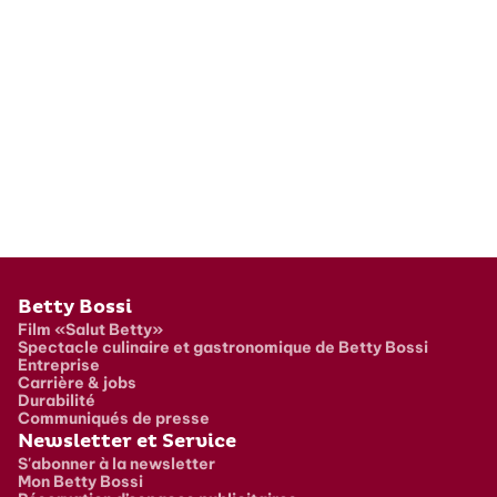
Pied de page
Betty Bossi
Film «Salut Betty»
Spectacle culinaire et gastronomique de Betty Bossi
Entreprise
Carrière & jobs
Durabilité
Communiqués de presse
Newsletter et Service
S'abonner à la newsletter
Mon Betty Bossi