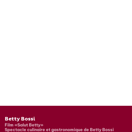
Pied de page
Betty Bossi
Film «Salut Betty»
Spectacle culinaire et gastronomique de Betty Bossi