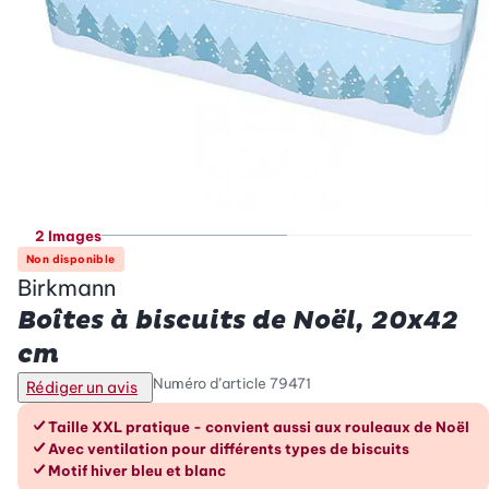
2 Images
Non disponible
Birkmann
Boîtes à biscuits de Noël, 20x42
cm
Numéro d’article
79471
Rédiger un avis
Les avantages en un coup d’œil
Taille XXL pratique - convient aussi aux rouleaux de Noël
Avec ventilation pour différents types de biscuits
Motif hiver bleu et blanc