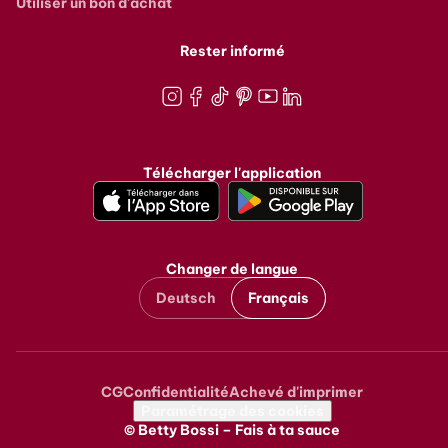
Utiliser un bon d'achat
Rester informé
Instagram
Facebook
TikTok
Pinterest
Youtube
LinkedIn
Télécharger l'application
Changer de langue
Deutsch
Français
CG
Confidentialité
Achevé d'imprimer
Metanavigation
Paramétrage des cookies
© Betty Bossi – Fais à ta sauce