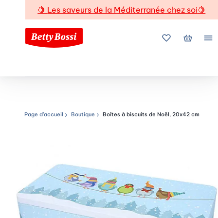
🍋
Les saveurs de la Méditerranée chez soi
🍋
Mes favoris
Mon pani
Me
Page d’accueil
Boutique
Boîtes à biscuits de Noël, 20x42 cm
Chemin de navigation