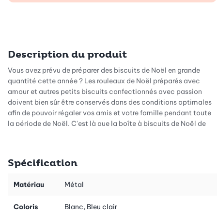
Description du produit
Vous avez prévu de préparer des biscuits de Noël en grande
quantité cette année ? Les rouleaux de Noël préparés avec
amour et autres petits biscuits confectionnés avec passion
doivent bien sûr être conservés dans des conditions optimales
afin de pouvoir régaler vos amis et votre famille pendant toute
la période de Noël. C'est là que la boîte à biscuits de Noël de
Birkmann entre en jeu.
Grâce à sa taille XXL, cette boîte en métal de qualité
Spécification
supérieure peut contenir bien plus que de simples rouleaux de
Noël. La possibilité d'instaurer un compartiment permet de
diviser le contenu en plusieurs sections et ainsi de conserver
Matériau
Métal
différents biscuits dans une même boîte sans qu'ils soient en
contact. Il vous suffit de refermer le couvercle pour conserver
Coloris
Blanc, Bleu clair
vos petits délices de manière hermétique.