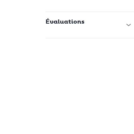
pour vos amis et votre famille ou un bel enrichissement pour
votre propre collection.
Évaluations