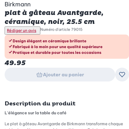
Birkmann
plat à gâteau Avantgarde,
céramique, noir, 25.5 cm
Numéro d’article
79015
Rédiger un avis
Les avantages en un coup d’œil
Design élégant en céramique brillante
Fabriqué à la main pour une qualité supérieure
Pratique et durable pour toutes les occasions
49.95
Ajouter au panier
Ajo
Description du produit
L'élégance sur la table du café
Le plat à gâteau Avantgarde de Birkmann transforme chaque