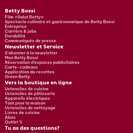
Pied de page
Betty Bossi
Film «Salut Betty»
Spectacle culinaire et gastronomique de Betty Bossi
Entreprise
Carrière & jobs
Durabilité
Communiqués de presse
Newsletter et Service
S'abonner à la newsletter
Mon Betty Bossi
Réservation d’espaces publicitaires
Carte-cadeaux
Application de recettes
Green Betty
Vers la boutique en ligne
Ustensiles de cuisine
Ustensiles de pâtisserie
Appareils électriques
Tout pour la maison
Ustensiles de nettoyage
Livres de cuisine
Abos
Outlet %
Tu as des questions?