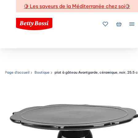
🍋
Les saveurs de la Méditerranée chez soi
🍋
Mes favoris
Mon pani
Me
Page d’accueil
Boutique
plat à gâteau Avantgarde, céramique, noir, 25.5 
Chemin de navigation