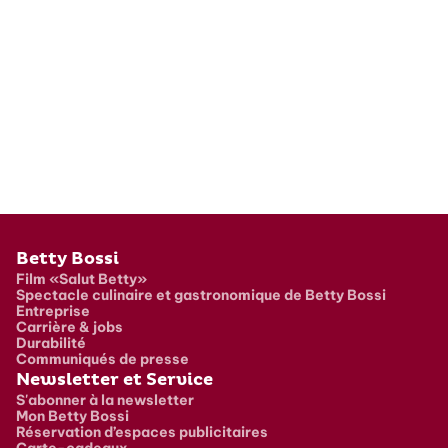
Pied de page
Betty Bossi
Film «Salut Betty»
Spectacle culinaire et gastronomique de Betty Bossi
Entreprise
Carrière & jobs
Durabilité
Communiqués de presse
Newsletter et Service
S'abonner à la newsletter
Mon Betty Bossi
Réservation d’espaces publicitaires
Carte-cadeaux