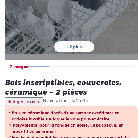
+
2
plus
7 Images
Betty Bossi
Bols inscriptibles, couvercles,
céramique – 2 pièces
Numéro d’article
25815
Rédiger un avis
Les avantages en un coup d’œil
Bols en céramique dotés d’une surface extérieure en
ardoise lavable sur laquelle vous pouvez écrire
Polyvalents: pour la fondue chinoise, un barbecue, un
apéritif ou un brunch
Facilement empilables grâce à leur couvercle qui sert de