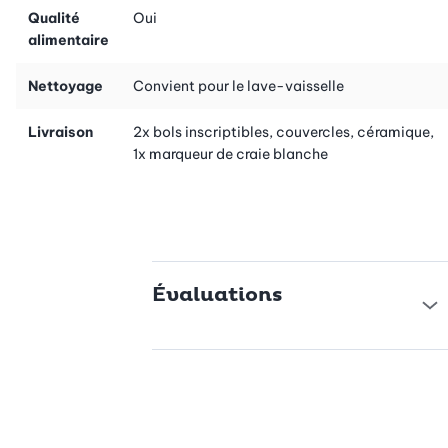
d’entrée ou de dessert. Ces bols polyvalents passent au lave-
Qualité
Oui
vaisselle.
alimentaire
Bon à savoir:
cet article est aussi disponible en offre
Nettoyage
Convient pour le lave-vaisselle
avantageuse: bols inscriptibles, couvercles, céramique – 4
pièces (n° d’art. 40292).
Livraison
2x bols inscriptibles, couvercles, céramique,
1x marqueur de craie blanche
Évaluations