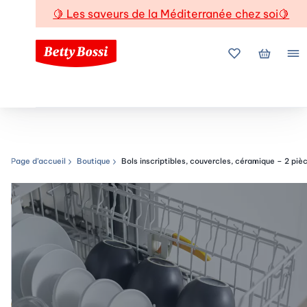
🍋
Les saveurs de la Méditerranée chez soi
🍋
Mes favoris
Mon pani
Me
Page d’accueil
Boutique
Bols inscriptibles, couvercles, céramique – 2 piè
Chemin de navigation