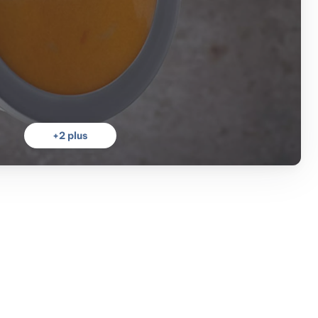
+
2
plus