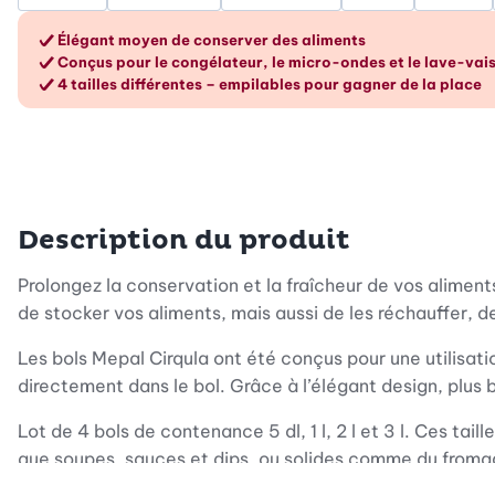
Les avantages en un cou
Élégant moyen de conserver des aliments
Conçus pour le congélateur, le micro-ondes et le lave-vais
4 tailles différentes – empilables pour gagner de la place
Description du produit
Prolongez la conservation et la fraîcheur de vos alime
de stocker vos aliments, mais aussi de les réchauffer, d
Les bols Mepal Cirqula ont été conçus pour une utilisat
directement dans le bol. Grâce à l’élégant design, plus 
Lot de 4 bols de contenance 5 dl, 1 l, 2 l et 3 l. Ces ta
que soupes, sauces et dips, ou solides comme du fromage 
ils prennent peu de place dans le placard.