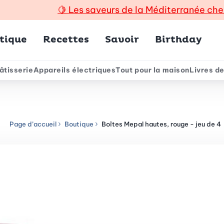
🍋
Les saveurs de la Méditerranée che
incipal
tique
Recettes
Savoir
Birthday
âtisserie
Appareils électriques
Tout pour la maison
Livres de
e
Page d’accueil
Boutique
Boîtes Mepal hautes, rouge - jeu de 4