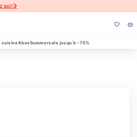
z soi
🍋
Mes favo
Mo
 cuisine
Abos
Summersale jusqu'à -75%