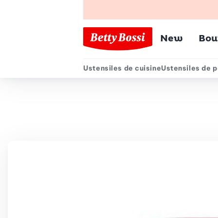
Menu pr
New
Bou
Ustensiles de cuisine
Ustensiles de p
Menu secondair
Chemin de navigation