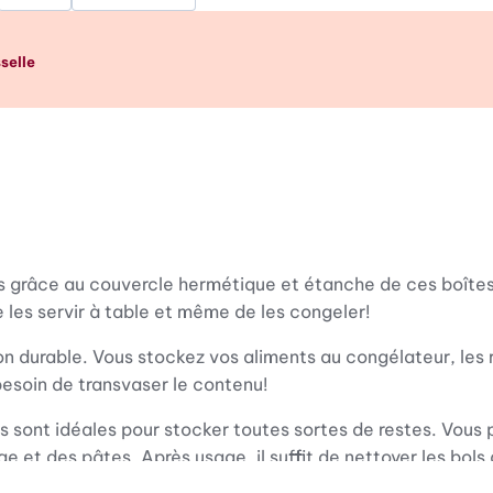
p d’œil
selle
nts grâce au couvercle hermétique et étanche de ces boîte
e les servir à table et même de les congeler!
ion durable. Vous stockez vos aliments au congélateur, les
besoin de transvaser le contenu!
illes sont idéales pour stocker toutes sortes de restes. Vous
et des pâtes. Après usage, il suffit de nettoyer les bols 