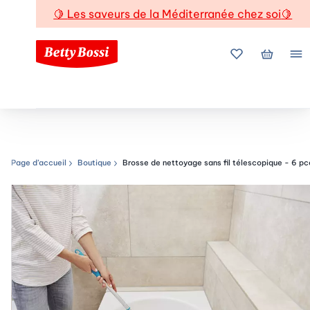
🍋
Les saveurs de la Méditerranée chez soi
🍋
Mes favoris
Mon pani
Me
Page d’accueil
Boutique
Brosse de nettoyage sans fil télescopique - 6 pc
Chemin de navigation