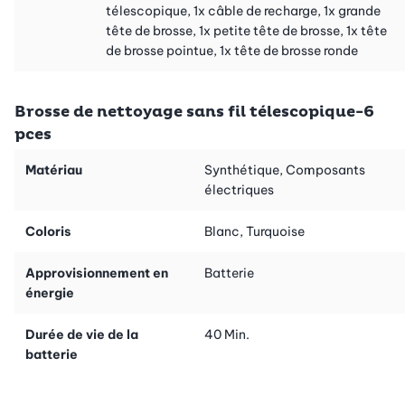
La brosse élimine efficacement les restes de tartre, les taches
télescopique, 1x câble de recharge, 1x grande
d’eau et les salissures dans les joints. L’appareil peut être utilisé
tête de brosse, 1x petite tête de brosse, 1x tête
sur les surfaces suivantes:
de brosse pointue, 1x tête de brosse ronde
Carrelage vitrifié ou non
Brosse de nettoyage sans fil télescopique-6
Céramique vitrifiée (p.ex. lavabo et baignoires)
pces
Parois de douche en verre ou miroirs
Matériau
Synthétique, Composants
électriques
Extensible
Coloris
Blanc, Turquoise
La brosse est dotée d’un manche télescopique de 56 à 78 cm.
Vous pouvez ainsi travailler sans problème en hauteur et
Approvisionnement en
Batterie
atteignez les coins sans vous fatiguer ni prendre de risques.
énergie
Durée de vie de la
40 Min.
batterie
Travail sans câble
La brosse électrique sans fil fonctionne avec un accu d’une