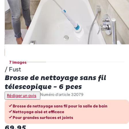
7 Images
/ Fust
Betty Bossi
Brosse de nettoyage sans fil
télescopique - 6 pces
Numéro d’article
32079
Rédiger un avis
Les avantages en un coup d’œil
Brosse de nettoyage sans fil pour la salle de bain
Nettoyage aisé et efficace
Pour grandes surfaces et joints
69.95