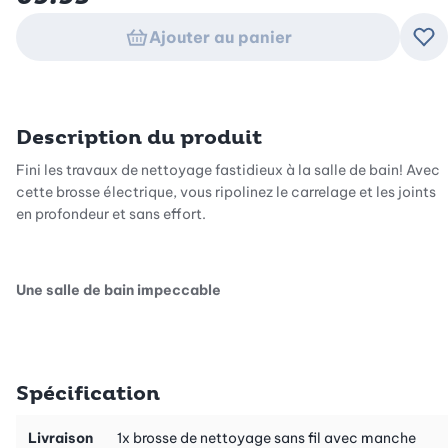
Ajouter au panier
Ajo
Description du produit
Fini les travaux de nettoyage fastidieux à la salle de bain! Avec
cette brosse électrique, vous ripolinez le carrelage et les joints
en profondeur et sans effort.
Une salle de bain impeccable
Les quatre têtes de brosse différentes vous permettent de
nettoyer de grandes surfaces ou les joints les plus étroits. Une
fois l’appareil enclenché, les brosses se mettent à tourner et
Spécification
éliminent la saleté en profondeur. Suivant la surface nettoyée,
la tête de brosse peut être inclinée ou redressée.
Livraison
1x brosse de nettoyage sans fil avec manche