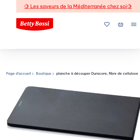
🍋
Les saveurs de la Méditerranée chez soi
🍋
Mes favoris
Mon pani
Me
Page d’accueil
Boutique
planche à découper Duracore, fibre de cellulose
Chemin de navigation