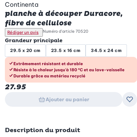
Continenta
planche à découper Duracore,
fibre de cellulose
Numéro d’article
70520
Rédiger un avis
Grandeur principale
29.5 x 20 cm
23.5 x 16 cm
34.5 x 24 cm
Les avantages en un coup d’œil
Extrêmement résistant et durable
Résiste à la chaleur jusqu'à 180 °C et au lave-vaisselle
Durable grâce au matériau recyclé
27.95
Ajouter au panier
Ajo
Description du produit