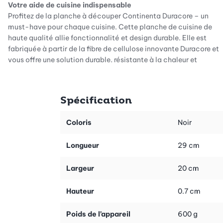
Votre aide de cuisine indispensable
Profitez de la planche à découper Continenta Duracore – un
must-have pour chaque cuisine. Cette planche de cuisine de
haute qualité allie fonctionnalité et design durable. Elle est
fabriquée à partir de la fibre de cellulose innovante Duracore et
vous offre une solution durable, résistante à la chaleur et
écologique pour vos travaux de découpe quotidiens. Laissez-
vous impressionner par la qualité et la polyvalence de cette
planche à découper et découvrez comment elle révolutionne
Spécification
vos préparations culinaires !
Robuste et durable : les avantages des matériaux
Coloris
Noir
La planche à découper Duracore se distingue par sa structure
extrêmement résistante. Les fibres de cellulose très solides la
Longueur
29 cm
rendent résistante à la chaleur jusqu'à 180 °C et vous ouvrent
ainsi une multitude de possibilités d'utilisation. En même
Largeur
20 cm
temps, elle n'abîme pas les couteaux et préserve le tranchant de
vos couteaux de cuisine. Avec un taux de recyclage de 80 %,
Hauteur
0.7 cm
c'est un choix durable qui enrichit votre cuisine dans le respect
de l'environnement. Découvrez chaque jour la combinaison de
Poids de l’appareil
600 g
la force et de la durabilité !