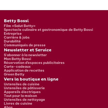
Pied de page
Betty Bossi
Film «Salut Betty»
Spectacle culinaire et gastronomique de Betty Bossi
Entreprise
Carrière & jobs
Durabilité
Communiqués de presse
Newsletter et Service
S'abonner à la newsletter
Mon Betty Bossi
Réservation d’espaces publicitaires
Carte-cadeaux
Application de recettes
Green Betty
Vers la boutique en ligne
Ustensiles de cuisine
Ustensiles de pâtisserie
Appareils électriques
Tout pour la maison
Ustensiles de nettoyage
Livres de cuisine
Abos