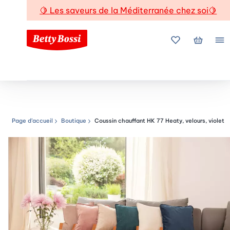
🍋
Les saveurs de la Méditerranée chez soi
🍋
Mes favoris
Mon pani
Me
Page d’accueil
Boutique
Coussin chauffant HK 77 Heaty, velours, violet
Chemin de navigation