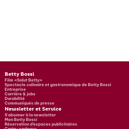
Pied de page
Betty Bossi
Film «Salut Betty»
Spectacle culinaire et gastronomique de Betty Bossi
Entreprise
Carrière & jobs
Durabilité
Communiqués de presse
Newsletter et Service
S'abonner à la newsletter
Mon Betty Bossi
Réservation d’espaces publicitaires
Carte-cadeaux