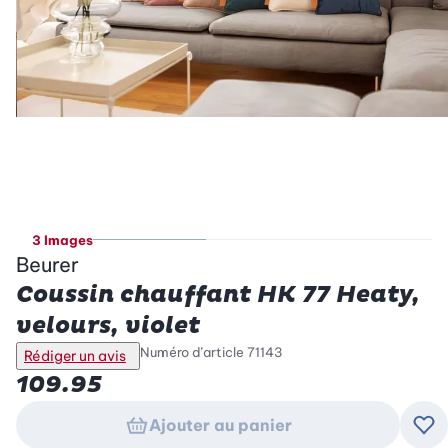
3 Images
Beurer
Coussin chauffant HK 77 Heaty,
velours, violet
Numéro d’article
71143
Rédiger un avis
109.95
Ajouter au panier
Ajo