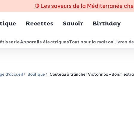
🍋
Les saveurs de la Méditerranée che
incipal
tique
Recettes
Savoir
Birthday
âtisserie
Appareils électriques
Tout pour la maison
Livres de
e
ge d’accueil
Boutique
Couteau à trancher Victorinox «Bois» extra