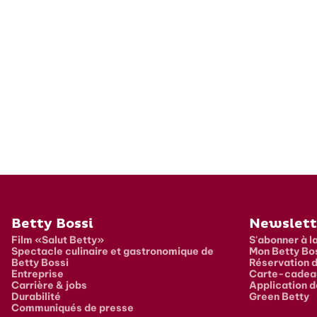
Pied de page
Betty Bossi
Newslett
Film «Salut Betty»
S'abonner à l
Spectacle culinaire et gastronomique de
Mon Betty Bo
Betty Bossi
Réservation d
Entreprise
Carte-cadea
Carrière & jobs
Application d
Durabilité
Green Betty
Communiqués de presse