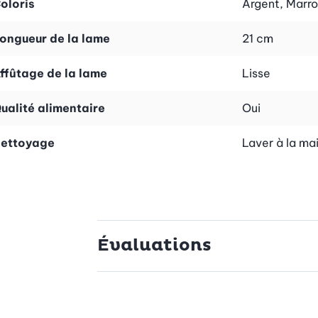
oloris
Argent, Marr
ongueur de la lame
21 cm
ffûtage de la lame
Lisse
ualité alimentaire
Oui
ettoyage
Laver à la ma
Évaluations