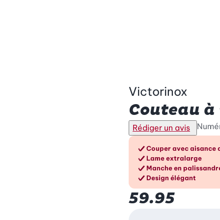
Victorinox
Couteau à 
Numér
Rédiger un avis
Les avant
Couper avec aisance de
Lame extralarge
Manche en palissandr
Design élégant
59.95