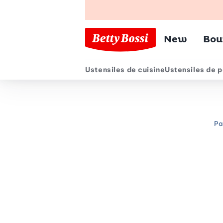
Menu pr
New
Bou
Ustensiles de cuisine
Ustensiles de p
Menu secondair
Pa
Chemin de navigation