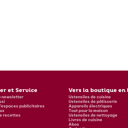
er et Service
Vers la boutique en 
a newsletter
Ustensiles de cuisine
ssi
Ustensiles de pâtisserie
’espaces publicitaires
Appareils électriques
ux
Tout pour la maison
e recettes
Ustensiles de nettoyage
Livres de cuisine
Abos