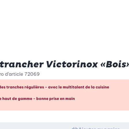
trancher Victorinox «Bois
o d’article
72069
ages en un coup d’œil
s tranches régulières - avec le multitalent de la cuisine
e haut de gamme - bonne prise en main