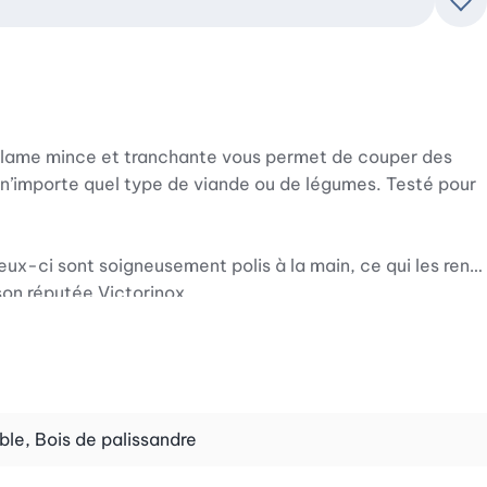
Ajo
a lame mince et tranchante vous permet de couper des
 n’importe quel type de viande ou de légumes. Testé pour
eux-ci sont soigneusement polis à la main, ce qui les rend
son réputée Victorinox.
ble, Bois de palissandre