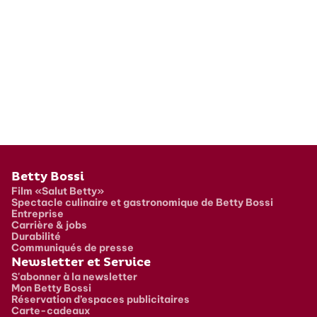
Pied de page
Betty Bossi
Film «Salut Betty»
Spectacle culinaire et gastronomique de Betty Bossi
Entreprise
Carrière & jobs
Durabilité
Communiqués de presse
Newsletter et Service
S'abonner à la newsletter
Mon Betty Bossi
Réservation d’espaces publicitaires
Carte-cadeaux