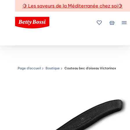
🍋
Les saveurs de la Méditerranée chez soi
🍋
Mes favoris
Mon pani
Me
Page d’accueil
Boutique
Couteau bec d’oiseau Victorinox
Chemin de navigation