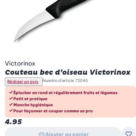
Victorinox
Couteau bec d’oiseau Victorinox
Numéro d’article
72045
Rédiger un avis
Les avantages en un coup d’œil
Éplucher en rond et régulièrement fruits et légumes
Petit et pratique
Manche hygiénique
Pour façonner et couper comme un pro
4.95
Ajouter au panier