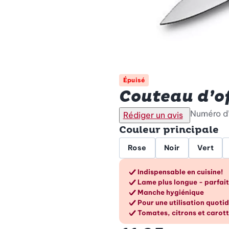
Épuisé
Couteau d’of
Numéro d’
Rédiger un avis
Couleur principale
Rose
Noir
Vert
Les avantag
Indispensable en cuisine!
Lame plus longue - parfaite
Manche hygiénique
Pour une utilisation quoti
Tomates, citrons et carot