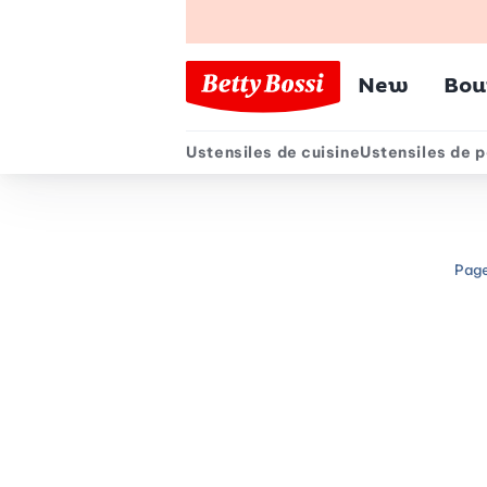
Menu pr
New
Bou
Ustensiles de cuisine
Ustensiles de p
Menu secondair
Page
Chemin de navigation