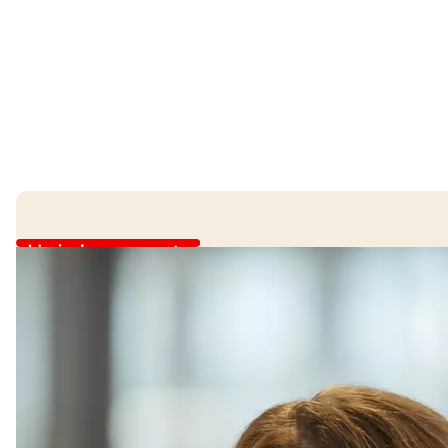
L’avis de nos experts
Un must dans chaque cui
«Ce couteau est un multitalent: je l’utilise pour couper
heures de mes enfants, qui apprécient les collations c