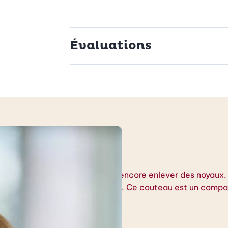
Évaluations
sine
, éplucher, retirer des pépins ou encore enlever des noyaux
roquantes et joliment présentées. Ce couteau est un compa