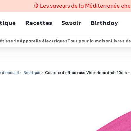
🍋
Les saveurs de la Méditerranée che
incipal
tique
Recettes
Savoir
Birthday
âtisserie
Appareils électriques
Tout pour la maison
Livres de
e
 d’accueil
Boutique
Couteau d’office rose Victorinox droit 10cm -