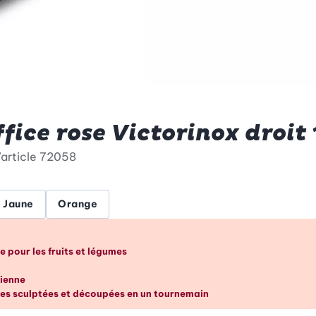
fice rose Victorinox droit
article
72058
Jaune
Orange
es en un coup d’œil
 pour les fruits et légumes
dienne
tes sculptées et découpées en un tournemain