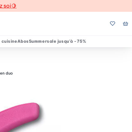
z soi
🍋
Mes favo
Mo
 cuisine
Abos
Summersale jusqu'à -75%
 en duo