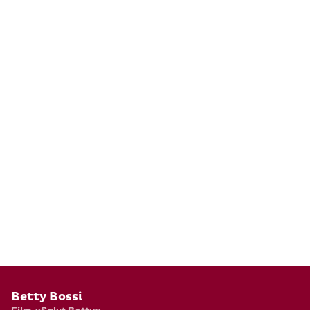
Pied de page
Betty Bossi