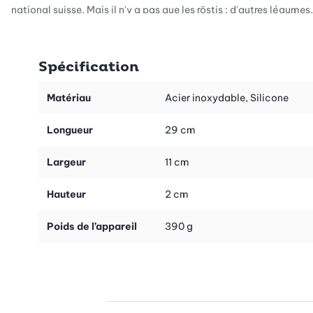
national suisse. Mais il n'y a pas que les röstis : d'autres légumes,
fromages ou fruits peuvent également être traités
efficacement. Les dents tranchantes de la râpe garantissent des
résultats uniformes et une sensation de travail agréable.
Spécification
Une tenue sûre grâce au silicone
Les anneaux antidérapants en silicone bien pensés aux deux
Matériau
Acier inoxydable, Silicone
extrémités de la râpe vous permettent de travailler en toute
sécurité. Même en appuyant un peu plus, la râpe reste stable sur
Longueur
29 cm
le plan de travail – pas de dérapage gênant, pas de glissement
sur les supports lisses. Vous pouvez ainsi vous concentrer sur
Largeur
11 cm
votre recette et travailler avec précision.
Hauteur
2 cm
Une finition de haute qualité
La surface de la râpe est en acier inoxydable, ce qui la rend
Poids de l’appareil
390 g
durable et facile à nettoyer. D'une longueur de 29 cm, elle tient
confortablement dans la main et vous offre une surface de
râpage généreuse. Grâce à sa construction solide et à sa forme
ergonomique, vous profiterez longtemps de cet ustensile de
cuisine. Une qualité qui convainc – la marque Cuisipro.