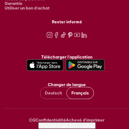
Garantie
Utiliser un bon d'achat
Rester informé
Instagram
Facebook
TikTok
Pinterest
Youtube
LinkedIn
Télécharger l'application
Changer de langue
Deutsch
Français
CG
Confidentialité
Achevé d'imprimer
Metanavigation
Paramétrage des cookies