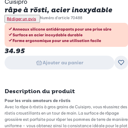
Cuisipro
râpe à rösti, acier inoxydable
Numéro d’article
70488
Rédiger un avis
Les avantages en un coup d’œil
Anneaux silicone antidérapants pour une prise sûre
Surface en acier inoxydable durable
Forme ergonomique pour une utilisation facile
34.95
Ajouter au panier
Ajo
Description du produit
Pour les vrais amateurs de röstis
Avec la râpe à röstis à gros grains de Cuisipro, vous réussirez des
röstis croustillants en un tour de main. La surface de râpage
grossière est parfaite pour râper les pommes de terre de manière
uniforme – vous obtenez ainsi la consistance idéale pour le plat