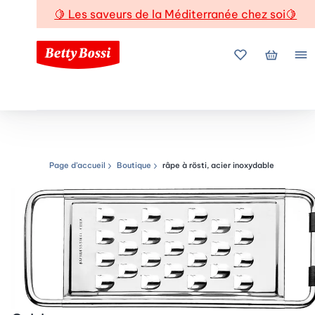
🍋
Les saveurs de la Méditerranée chez soi
🍋
Mes favoris
Mon pani
Me
Page d’accueil
Boutique
râpe à rösti, acier inoxydable
Chemin de navigation