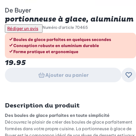
De Buyer
portionneuse à glace, aluminium
Numéro d’article
70465
Rédiger un avis
Les avantages en un coup d’œil
Boules de glace parfaites en quelques secondes
Conception robuste en aluminium durable
Forme pratique et ergonomique
19.95
Ajouter au panier
Ajo
Description du produit
Des boules de glace parfaites en toute simplicité
Découvrez le plaisir de créer des boules de glace parfaitement
formées dans votre propre cuisine. La portionneuse à glace de
Buyer est le compagnon idéal de vos rêves de desserts estivaux.