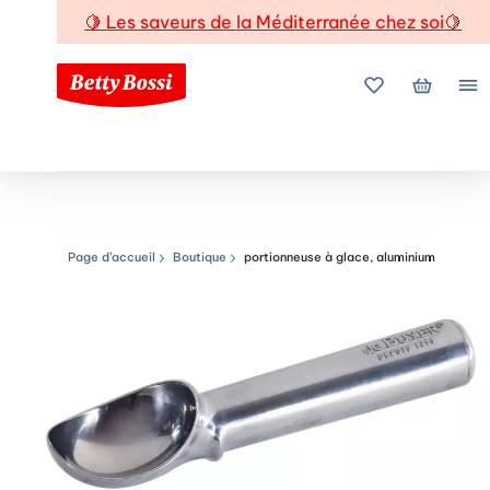
🍋
Les saveurs de la Méditerranée chez soi
🍋
Mes favoris
Mon pani
Me
Page d’accueil
Boutique
portionneuse à glace, aluminium
Chemin de navigation