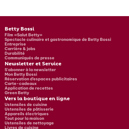
Pied de page
Betty Bossi
Film «Salut Betty»
Spectacle culinaire et gastronomique de Betty Bossi
Entreprise
Carrière & jobs
Durabilité
Communiqués de presse
Newsletter et Service
S'abonner à la newsletter
Mon Betty Bossi
Réservation d’espaces publicitaires
Carte-cadeaux
Application de recettes
Green Betty
Vers la boutique en ligne
Ustensiles de cuisine
Ustensiles de pâtisserie
Appareils électriques
Tout pour la maison
Ustensiles de nettoyage
Livres de cuisine