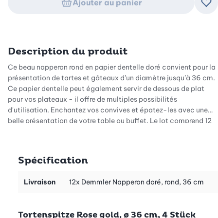
Ajouter au panier
Ajo
Description du produit
Ce beau napperon rond en papier dentelle doré convient pour la
présentation de tartes et gâteaux d’un diamètre jusqu’à 36 cm.
Ce papier dentelle peut également servir de dessous de plat
pour vos plateaux - il offre de multiples possibilités
d'utilisation. Enchantez vos convives et épatez-les avec une
belle présentation de votre table ou buffet. Le lot comprend 12
napperons ronds en papier dentelle doré.
Ce napperon en papier aux allures festives permet de réussir une
Spécification
jolie présentation de vos tartes, morceaux de gâteau, muffins,
cupcakes, tartelettes aux fruits, mais aussi de vos canapés ou
Livraison
12x Demmler Napperon doré, rond, 36 cm
petits sandwichs. Le napperon à tarte en papier dentelle
Demmler doré rond convient également parfaitement comme
décoration pour les plateaux de fromage, de charcuterie ou
Tortenspitze Rose gold, ø 36 cm, 4 Stück
pour embellir un buffet. De plus, il peut servir de set de table