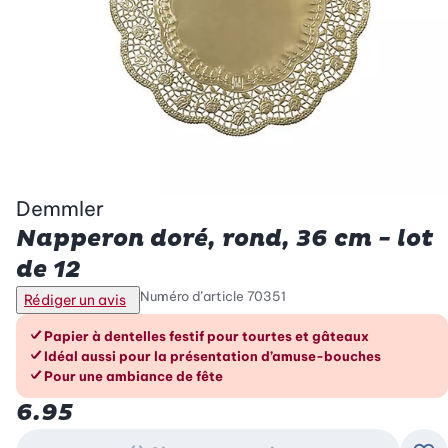
Demmler
Napperon doré, rond, 36 cm - lot
de 12
Numéro d’article
70351
Rédiger un avis
Les avantages en un coup d’œil
Papier à dentelles festif pour tourtes et gâteaux
Idéal aussi pour la présentation d’amuse-bouches
Pour une ambiance de fête
6.95