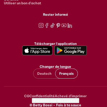
Utiliser un bon d'achat
Rester informé
Instagram
Facebook
TikTok
Pinterest
Youtube
LinkedIn
Télécharger l'application
Changer de langue
Deutsch
Français
CG
Confidentialité
Achevé d'imprimer
Metanavigation
Paramétrage des cookies
© Betty Bossi – Fais à ta sauce