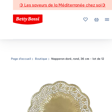
🍋
Les saveurs de la Méditerranée chez soi
🍋
Mes favoris
Mon pani
Me
Page d’accueil
Boutique
Napperon doré, rond, 36 cm - lot de 12
Chemin de navigation