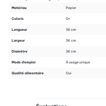
luxueux ou d’ornement placé au milieu de votre table bien
Matériau
Papier
dressée. Ce napperon en papier dentelle sublimera vos plateaux
à tarte et vos goûters en famille ou entre amis. Il se prête à
Coloris
Or
merveille pour vos buffets d’anniversaire ou de mariage.
Longueur
36 cm
Largeur
36 cm
Diamètre
36 cm
Mode d’emploi
À usage unique
Qualité alimentaire
Oui