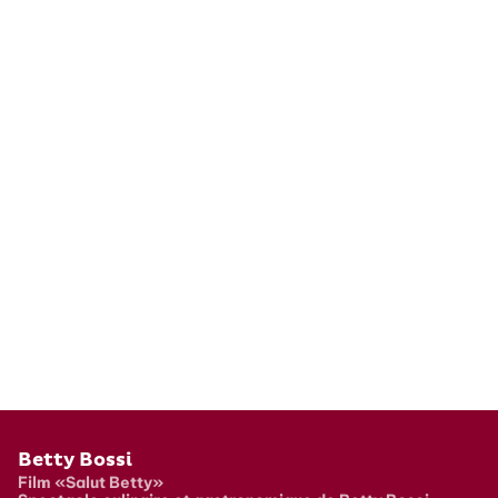
Pied de page
Betty Bossi
Film «Salut Betty»