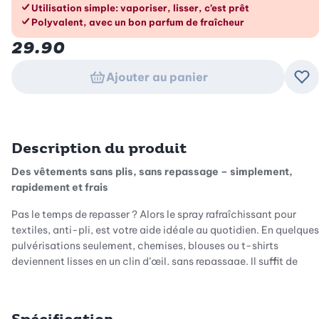
Utilisation simple: vaporiser, lisser, c’est prêt
Polyvalent, avec un bon parfum de fraîcheur
29.90
Ajouter au panier
Ajo
Description du produit
Des vêtements sans plis, sans repassage – simplement,
rapidement et frais
Pas le temps de repasser ? Alors le spray rafraîchissant pour
textiles, anti-pli, est votre aide idéale au quotidien. En quelques
pulvérisations seulement, chemises, blouses ou t-shirts
deviennent lisses en un clin d’œil, sans repassage. Il suffit de
vaporiser, de lisser à la main – c’est prêt ! Idéal pour toutes les
personnes qui aiment des vêtements soignés, sans passer des
heures à la table à repasser.