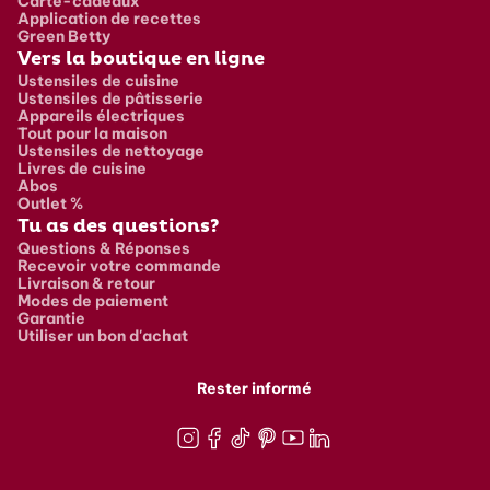
Carte-cadeaux
Application de recettes
Green Betty
Vers la boutique en ligne
Ustensiles de cuisine
Ustensiles de pâtisserie
Appareils électriques
Tout pour la maison
Ustensiles de nettoyage
Livres de cuisine
Abos
Outlet %
Tu as des questions?
Questions & Réponses
Recevoir votre commande
Livraison & retour
Modes de paiement
Garantie
Utiliser un bon d'achat
Rester informé
Instagram
Facebook
TikTok
Pinterest
Youtube
LinkedIn