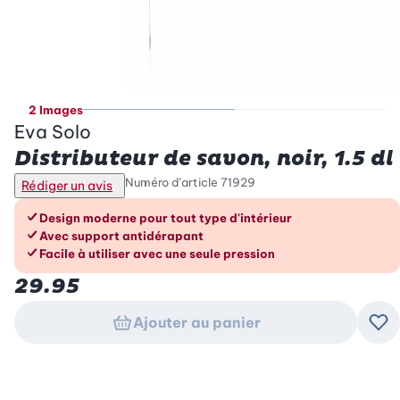
2 Images
Eva Solo
Distributeur de savon, noir, 1.5 dl
Numéro d’article
71929
Rédiger un avis
Les avantages en un coup d’œil
Design moderne pour tout type d'intérieur
Avec support antidérapant
Facile à utiliser avec une seule pression
29.95
Ajouter au panier
Ajo