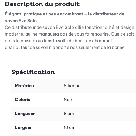
Description du produit
Élégant, pratique et peu encombrant – le distributeur de
savon Eva Solo
Ce distributeur de savon Eva Solo allie fonctionnalité et design
moderne, qui ne manquera pas de vous faire sourire. Que ce soit
dans la cuisine ou dans la salle de bain, ce charmant
distributeur de savon n'apporte pas seulement de la bonne
humeur, mais aussi une touche d'élégance dans votre quotidien.
Grâce à son design peu encombrant, il se glisse même dans les
plus petits coins, ce qui en fait un accessoire indispensable.
Spécification
Facile à recharger, parfait à utiliser
Une légère pression sur l'enveloppe en silicone souple suffit pour
Matériau
Silicone
doser avec précision la quantité idéale de savon liquide ou de
liquide vaisselle, de manière propre, simple et efficace. Le
Coloris
Noir
remplissage est également un jeu d'enfant : il suffit de retirer la
pompe de dosage et de remplir le liquide souhaité sans effort.
Longueur
8 cm
Grâce à son design ingénieux, le distributeur de savon reste
toujours bien en place – sans basculer ni glisser. Pratique,
Largeur
10 cm
élégant et si facile à utiliser, il deviendra le compagnon