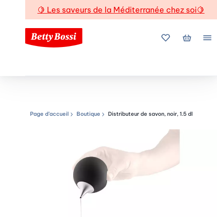
🍋
Les saveurs de la Méditerranée chez soi
🍋
Mes favoris
Mon pani
Me
Page d’accueil
Boutique
Distributeur de savon, noir, 1.5 dl
Chemin de navigation