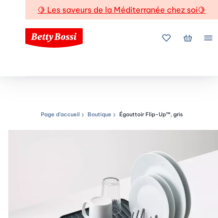
🍋
Les saveurs de la Méditerranée chez soi
🍋
Mes favoris
Mon pani
Me
Page d’accueil
Boutique
Égouttoir Flip-Up™, gris
Chemin de navigation