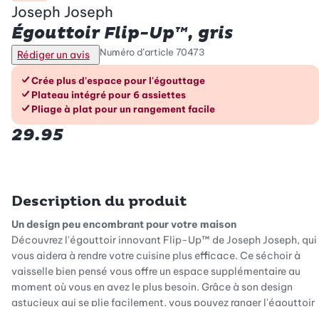
Joseph Joseph
Égouttoir Flip-Up™, gris
Numéro d’article
70473
Rédiger un avis
Les avantages en un coup d’œil
Crée plus d'espace pour l'égouttage
Plateau intégré pour 6 assiettes
Pliage à plat pour un rangement facile
29.95
Description du produit
Un design peu encombrant pour votre maison
Découvrez l'égouttoir innovant Flip-Up™ de Joseph Joseph, qui
vous aidera à rendre votre cuisine plus efficace. Ce séchoir à
vaisselle bien pensé vous offre un espace supplémentaire au
moment où vous en avez le plus besoin. Grâce à son design
astucieux qui se plie facilement, vous pouvez ranger l'égouttoir
sans effort lorsqu'il n'est pas utilisé. Ainsi, votre cuisine reste