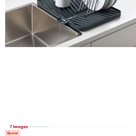
7 Images
Épuisé