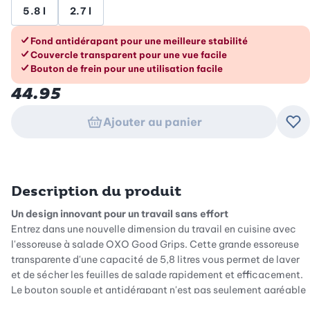
5.8 l
2.7 l
Les avantages en un coup d’œil
Fond antidérapant pour une meilleure stabilité
Couvercle transparent pour une vue facile
Bouton de frein pour une utilisation facile
44.95
Ajouter au panier
Ajo
Description du produit
Un design innovant pour un travail sans effort
Entrez dans une nouvelle dimension du travail en cuisine avec
l'essoreuse à salade OXO Good Grips. Cette grande essoreuse
transparente d'une capacité de 5,8 litres vous permet de laver
et de sécher les feuilles de salade rapidement et efficacement.
Le bouton souple et antidérapant n'est pas seulement agréable
à utiliser, il assure également une centrifugation puissante par