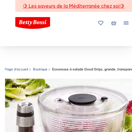
🍋
Les saveurs de la Méditerranée chez soi
🍋
Mes favoris
Mon pani
Me
Page d’accueil
Boutique
Essoreuse à salade Good Grips, grande, transpare
Chemin de navigation