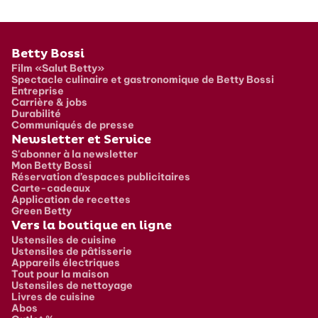
Pied de page
Betty Bossi
Film «Salut Betty»
Spectacle culinaire et gastronomique de Betty Bossi
Entreprise
Carrière & jobs
Durabilité
Communiqués de presse
Newsletter et Service
S'abonner à la newsletter
Mon Betty Bossi
Réservation d’espaces publicitaires
Carte-cadeaux
Application de recettes
Green Betty
Vers la boutique en ligne
Ustensiles de cuisine
Ustensiles de pâtisserie
Appareils électriques
Tout pour la maison
Ustensiles de nettoyage
Livres de cuisine
Abos