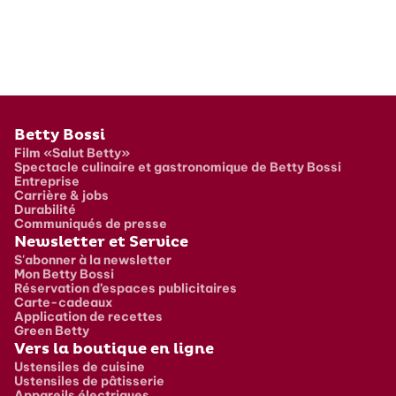
Pied de page
Betty Bossi
Film «Salut Betty»
Spectacle culinaire et gastronomique de Betty Bossi
Entreprise
Carrière & jobs
Durabilité
Communiqués de presse
Newsletter et Service
S'abonner à la newsletter
Mon Betty Bossi
Réservation d’espaces publicitaires
Carte-cadeaux
Application de recettes
Green Betty
Vers la boutique en ligne
Ustensiles de cuisine
Ustensiles de pâtisserie
Appareils électriques