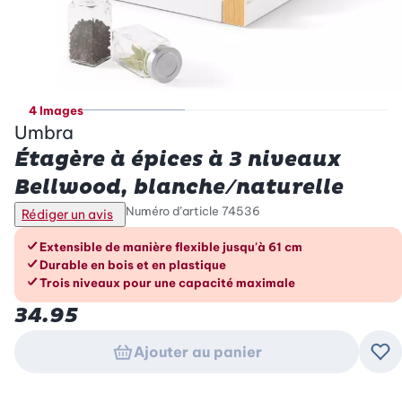
4 Images
Umbra
Étagère à épices à 3 niveaux
Bellwood, blanche/naturelle
Numéro d’article
74536
Rédiger un avis
Les avantages en un coup d’œil
Extensible de manière flexible jusqu'à 61 cm
Durable en bois et en plastique
Trois niveaux pour une capacité maximale
34.95
Ajouter au panier
Ajo