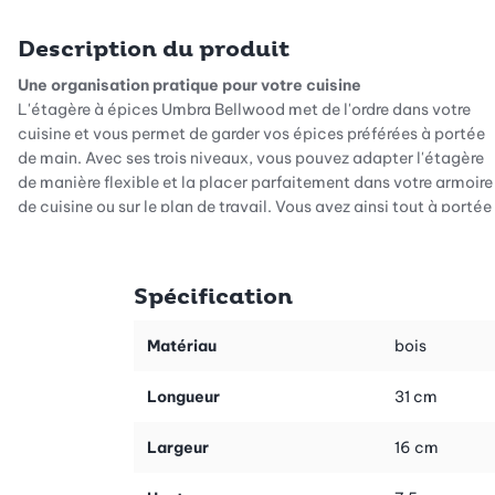
Description du produit
Une organisation pratique pour votre cuisine
L'étagère à épices Umbra Bellwood met de l'ordre dans votre
cuisine et vous permet de garder vos épices préférées à portée
de main. Avec ses trois niveaux, vous pouvez adapter l'étagère
de manière flexible et la placer parfaitement dans votre armoire
de cuisine ou sur le plan de travail. Vous avez ainsi tout à portée
de main, pour cuisiner en toute sérénité, sans avoir à chercher
longtemps.
Spécification
Extensible à souhait et prêt à l'emploi
L'étagère à épices est facilement extensible de 30 à 61 cm, de
sorte qu'elle s'adapte parfaitement à votre espace de
Matériau
bois
rangement. Autre avantage : l'étagère est entièrement montée,
vous pouvez donc l'utiliser immédiatement après l'avoir
Longueur
31 cm
déballée. Vous gagnez ainsi un temps précieux et pouvez vous
concentrer directement sur l'essentiel : la cuisine.
Largeur
16 cm
Une fabrication durable et de qualité