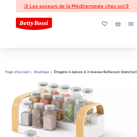
🍋
Les saveurs de la Méditerranée chez soi
🍋
Mes favoris
Mon pani
Me
Page d’accueil
Boutique
Étagère à épices à 3 niveaux Bellwood, blanche/
Chemin de navigation