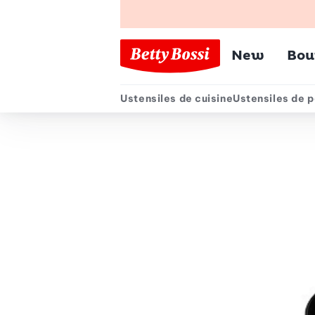
Menu pr
New
Bou
Ustensiles de cuisine
Ustensiles de p
Menu secondair
Chemin de navigation