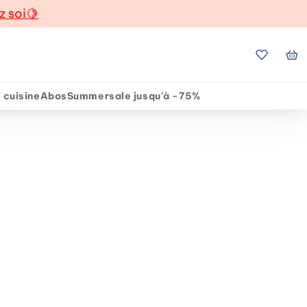
z soi
🍋
Mes favo
Mo
 cuisine
Abos
Summersale jusqu'à -75%