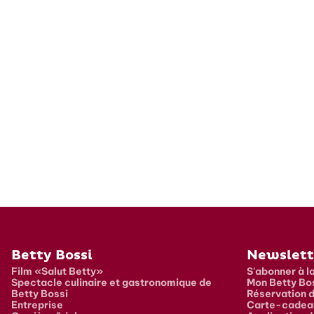
Pied de page
Betty Bossi
Newslett
Film «Salut Betty»
S'abonner à l
Spectacle culinaire et gastronomique de
Mon Betty Bo
Betty Bossi
Réservation d
Entreprise
Carte-cadea