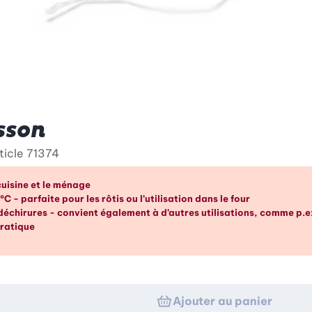
sson
ticle
71374
s en un coup d’œil
 cuisine et le ménage
 - parfaite pour les rôtis ou l’utilisation dans le four
 déchirures - convient également à d’autres utilisations, comme p.e
pratique
Ajouter au panier