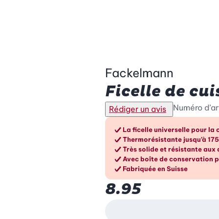
Fackelmann
Ficelle de cui
Numéro d’ar
Rédiger un avis
Les avantage
La ficelle universelle pour la
Thermorésistante jusqu’à 175°C
Très solide et résistante aux
Avec boîte de conservation 
Fabriquée en Suisse
8.95