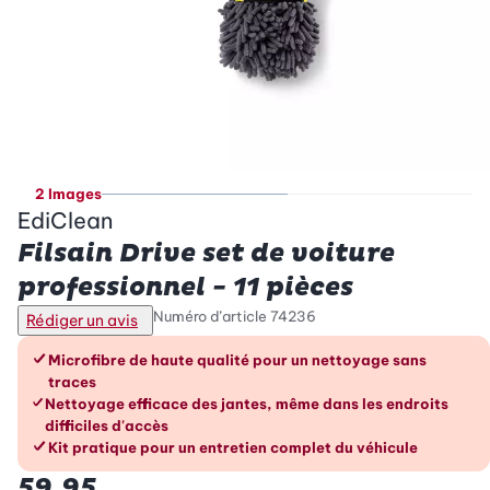
2 Images
EdiClean
Filsain Drive set de voiture
professionnel - 11 pièces
Numéro d’article
74236
Rédiger un avis
Les avantages en un coup d’œil
Microfibre de haute qualité pour un nettoyage sans
traces
Nettoyage efficace des jantes, même dans les endroits
difficiles d'accès
Kit pratique pour un entretien complet du véhicule
59.95