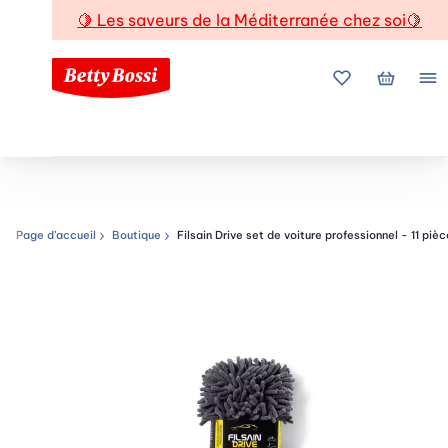
🍋
Les saveurs de la Méditerranée chez soi
🍋
Mes favoris
Mon pani
Me
Page d’accueil
Boutique
Filsain Drive set de voiture professionnel - 11 piè
Chemin de navigation