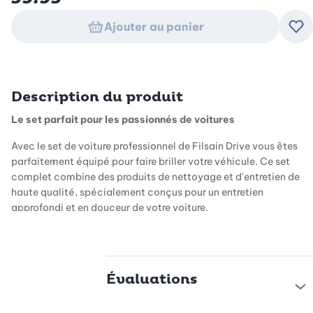
Ajouter au panier
Ajo
Description du produit
Le set parfait pour les passionnés de voitures
Avec le set de voiture professionnel de Filsain Drive vous êtes
parfaitement équipé pour faire briller votre véhicule. Ce set
complet combine des produits de nettoyage et d'entretien de
haute qualité, spécialement conçus pour un entretien
approfondi et en douceur de votre voiture.
Des microfibres de haute qualité pour de meilleurs résultats
Évaluations
Les chiffons en microfibre et la lingette de séchage inclus dans
le set marquent des points grâce à leur excellente qualité. Avec