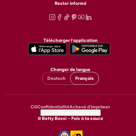
Rester informé
Instagram
Facebook
TikTok
Pinterest
Youtube
LinkedIn
Télécharger l'application
Changer de langue
Deutsch
Français
CG
Confidentialité
Achevé d'imprimer
Metanavigation
Paramétrage des cookies
© Betty Bossi – Fais à ta sauce