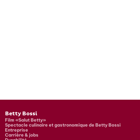
Pied de page
Betty Bossi
Film «Salut Betty»
Spectacle culinaire et gastronomique de Betty Bossi
Entreprise
Carrière & jobs
Durabilité