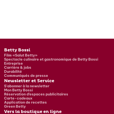
Pied de page
Betty Bossi
Film «Salut Betty»
Spectacle culinaire et gastronomique de Betty Bossi
Entreprise
Carrière & jobs
Durabilité
Communiqués de presse
Newsletter et Service
S'abonner à la newsletter
Mon Betty Bossi
Réservation d’espaces publicitaires
Carte-cadeaux
Application de recettes
Green Betty
Vers la boutique en ligne