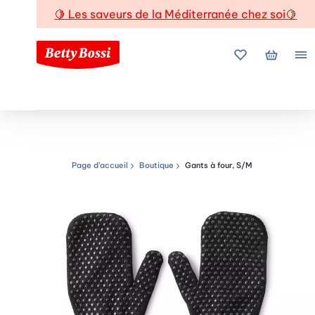
🍋
Les saveurs de la Méditerranée chez soi
🍋
Mes favoris
Mon pani
Me
Page d’accueil
Boutique
Gants à four, S/M
Chemin de navigation