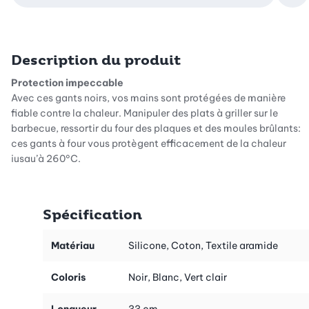
Description du produit
Protection impeccable
Avec ces gants noirs, vos mains sont protégées de manière
fiable contre la chaleur. Manipuler des plats à griller sur le
barbecue, ressortir du four des plaques et des moules brûlants:
ces gants à four vous protègent efficacement de la chaleur
jusqu’à 260°C.
Des matériaux de qualité supérieure
Cette paire de gants avec effet antidérapant est fabriquée à
Spécification
partir de matériaux de haute qualité issus du secteur
professionnel. La doublure intérieure du gant de four est
constituée à 100% de coton blanc. L’extérieur est composé
Matériau
Silicone, Coton, Textile aramide
d’aramide, un matériau de qualité supérieure qui protège de
manière fiable contre la chaleur. Un set idéal à utiliser pour les
Coloris
Noir, Blanc, Vert clair
grillades, la cuisson au four et la cuisine.