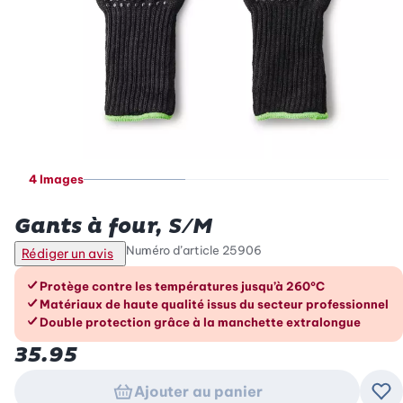
4 Images
Betty Bossi
Gants à four, S/M
Numéro d’article
25906
Rédiger un avis
Les avantages en un coup d’œil
Protège contre les températures jusqu’à 260°C
Matériaux de haute qualité issus du secteur professionnel
Double protection grâce à la manchette extralongue
35.95
Ajouter au panier
Ajo