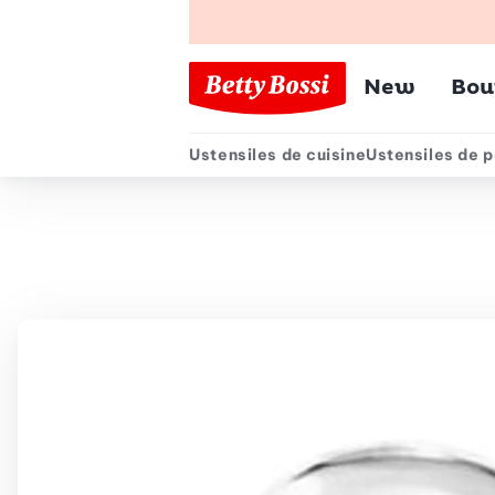
Menu pr
New
Bou
Ustensiles de cuisine
Ustensiles de p
Menu secondair
Chemin de navigation