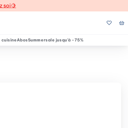
z soi
🍋
Mes favo
Mo
 cuisine
Abos
Summersale jusqu'à -75%