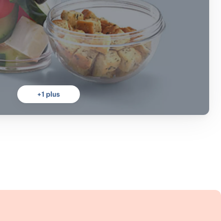
+
1
plus