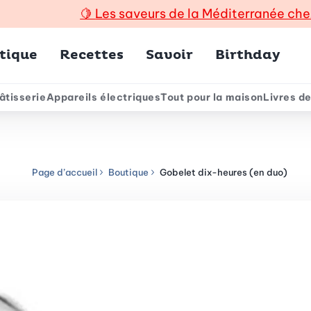
🍋
Les saveurs de la Méditerranée che
incipal
tique
Recettes
Savoir
Birthday
âtisserie
Appareils électriques
Tout pour la maison
Livres de
e
Page d’accueil
Boutique
Gobelet dix-heures (en duo)