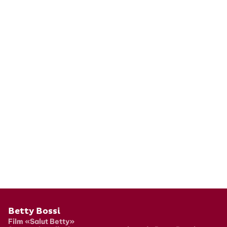
Pied de page
Betty Bossi
Film «Salut Betty»