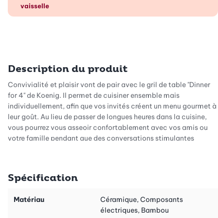
vaisselle
Description du produit
Convivialité et plaisir vont de pair avec le gril de table "Dinner
for 4" de Koenig. Il permet de cuisiner ensemble mais
individuellement, afin que vos invités créent un menu gourmet à
leur goût. Au lieu de passer de longues heures dans la cuisine,
vous pourrez vous asseoir confortablement avec vos amis ou
votre famille pendant que des conversations stimulantes
s'associent aux plaisirs culinaires pour une expérience de
cuisine et de repas unique.
Spécification
Le poisson, la viande et les légumes peuvent être préparés
séparément sur 4 plaques de gril antiadhésives. De cette
manière, les ingrédients ou les arômes ne se mélangent pas,
Matériau
Céramique, Composants
donc ce gril est idéal pour les personnes conscientes des
électriques, Bambou