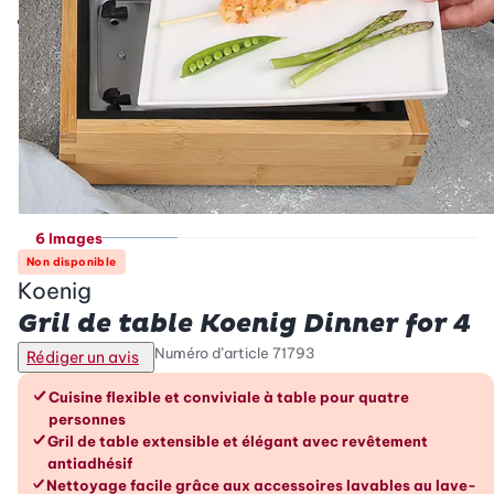
6 Images
Non disponible
Koenig
Gril de table Koenig Dinner for 4
Numéro d’article
71793
Rédiger un avis
Les avantages en un coup d’œil
Cuisine flexible et conviviale à table pour quatre
personnes
Gril de table extensible et élégant avec revêtement
antiadhésif
Nettoyage facile grâce aux accessoires lavables au lave-