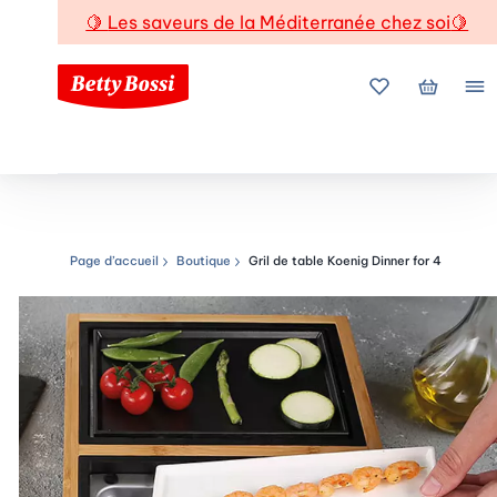
🍋
Les saveurs de la Méditerranée chez soi
🍋
Mes favoris
Mon pani
Me
Page d’accueil
Boutique
Gril de table Koenig Dinner for 4
Chemin de navigation