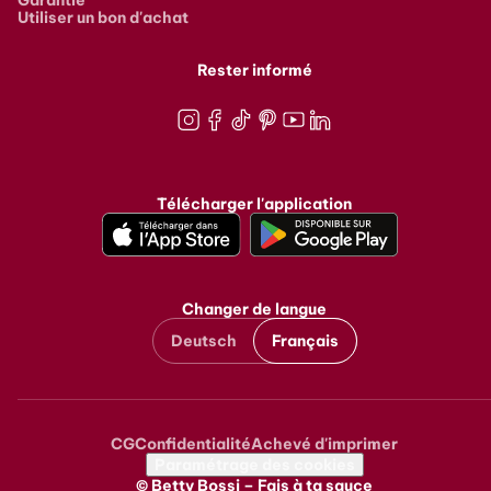
Utiliser un bon d'achat
Rester informé
Instagram
Facebook
TikTok
Pinterest
Youtube
LinkedIn
Télécharger l'application
Changer de langue
Deutsch
Français
CG
Confidentialité
Achevé d'imprimer
Metanavigation
Paramétrage des cookies
© Betty Bossi – Fais à ta sauce