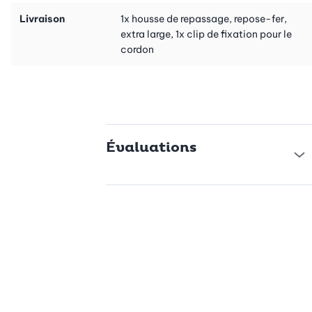
Design frais et intemporel
Livraison
1x housse de repassage, repose-fer,
extra large, 1x clip de fixation pour le
En plus de son fonctionnement irréprochable, cette housse
cordon
séduit aussi par son esthétique: le décor frais et intemporel
apporte une touche de légèreté à votre intérieur. Grâce au
cordon de serrage et au stoppeur, la housse se met en place
facilement et reste bien tendue, sans plis – pour une expérience
de repassage durablement soignée et professionnelle.
Évaluations