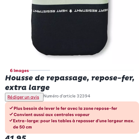
6 Images
Housse de repassage, repose-fer,
extra large
Numéro d’article
32394
Rédiger un avis
Les avantages en un coup d’œil
Plus besoin de lever le fer avec la zone repose-fer
Convient aussi aux centrales vapeur
Extra-large: pour les tables à repasser d’une largeur max.
de 50 cm
41.95