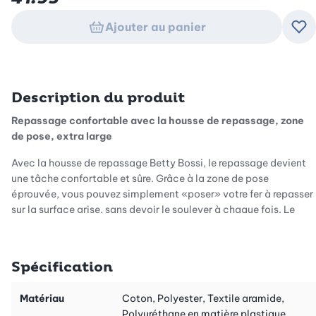
Ajouter au panier
Ajo
Description du produit
Repassage confortable avec la housse de repassage, zone
de pose, extra large
Avec la housse de repassage Betty Bossi, le repassage devient
une tâche confortable et sûre. Grâce à la zone de pose
éprouvée, vous pouvez simplement «poser» votre fer à repasser
sur la surface grise, sans devoir le soulever à chaque fois. Le
repassage devient ainsi non seulement plus agréable, mais
aussi plus efficace.
Spécification
Confort et qualité à chaque couche
Le rembourrage à trois couches assure un confort maximal lors
Matériau
Coton, Polyester, Textile aramide,
du repassage tout en restant perméable à la vapeur. La surface
Polyuréthane en matière plastique