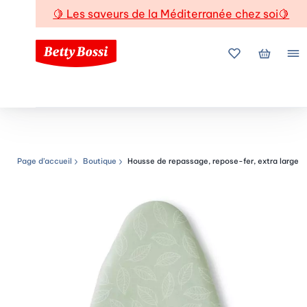
🍋
Les saveurs de la Méditerranée chez soi
🍋
Mes favoris
Mon pani
Me
Page d’accueil
Boutique
Housse de repassage, repose-fer, extra large
Chemin de navigation