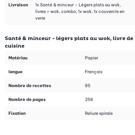
cuisine asiatique: vous pouvez tout aussi bien y préparer des
Livraison
1x Santé & minceur – Légers plats au wok,
plats italiens ou des spécialités suisses. Les recettes du livre
livres + wok, combo, 1x wok, 1x couvercle en
proviennent de nombreuses régions du monde.
verre
Le wok
Notre wok d’un diamètre de 32 cm est le complément parfait au
Santé & minceur - légers plats au wok, livre de
livre. Grâce à son bord haut de 9 cm et à son excellent
cuisine
revêtement antiadhésif, cette poêle polyvalente est parfaite
pour saisir de grandes ou de petites quantités. Deux cercles
Matériau
Papier
doseurs sont imprimés sur le fond du wok: le premier correspond
à 1 cuillère à café et le deuxième à une cuillère à soupe. Doser
langue
Français
l’huile devient un jeu d’enfant. Et pour couronner le tout, le wok
convient à tous les types de cuisinière.
Nombre de recettes
85
Des recettes variées
Nombre de pages
256
Vous trouverez de l’inspiration et des idées gourmandes sur 256
pages, qui vous soutiendront dans le processus de perte de
Fixation
Reliure spirale
poids. Nous vous proposons des plats principaux au wok avec
du poulet, de la viande et du poisson, tout comme des plats
végétariens et véganes. L’un des chapitres est consacré aux
salades et autres idées de repas de midi vite préparés.