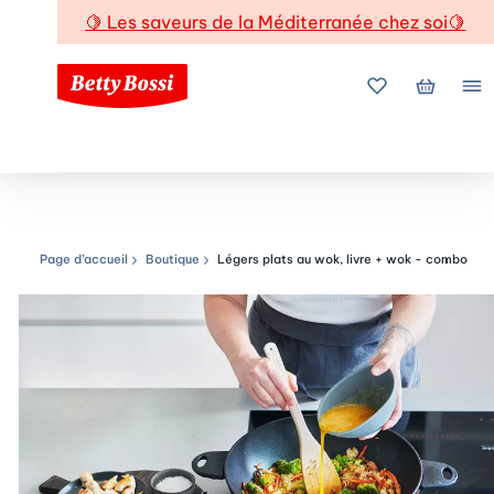
🍋
Les saveurs de la Méditerranée chez soi
🍋
Mes favoris
Mon pani
Me
Page d’accueil
Boutique
Légers plats au wok, livre + wok - combo
Chemin de navigation