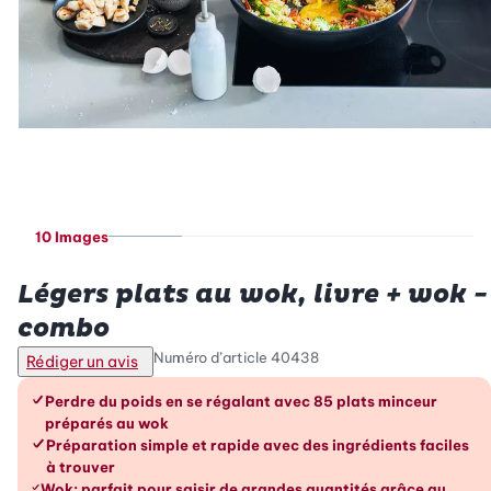
10 Images
Betty Bossi
Légers plats au wok, livre + wok -
combo
Numéro d’article
40438
Rédiger un avis
Les avantages en un coup d’œil
Perdre du poids en se régalant avec 85 plats minceur
préparés au wok
Préparation simple et rapide avec des ingrédients faciles
à trouver
Wok: parfait pour saisir de grandes quantités grâce au