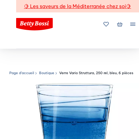
🍋
Les saveurs de la Méditerranée chez soi
🍋
Mes favoris
Mon pani
Me
Page d’accueil
Boutique
Verre Vario Struttura, 250 ml, bleu, 6 pièces
Chemin de navigation