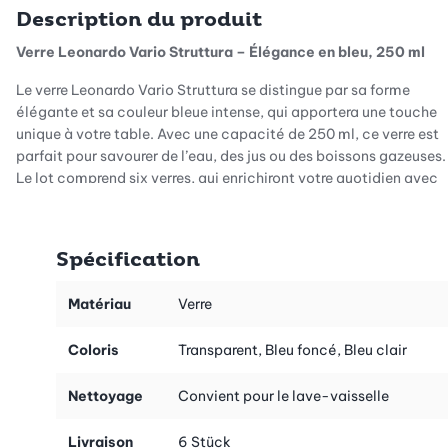
Description du produit
Verre Leonardo Vario Struttura – Élégance en bleu, 250 ml
Le verre Leonardo Vario Struttura se distingue par sa forme
élégante et sa couleur bleue intense, qui apportera une touche
unique à votre table. Avec une capacité de 250 ml, ce verre est
parfait pour savourer de l’eau, des jus ou des boissons gazeuses.
Le lot comprend six verres, qui enrichiront votre quotidien avec
style.
Design expressif pour une touche de fraîcheur
Spécification
Avec sa surface structurée et son design moderne, le verre Vario
Struttura apporte une touche de fraîcheur à votre table. Les
Matériau
Verre
lignes épurées associées à un bleu profond créent un style
harmonieux et dynamique, qui s’intègre facilement à tout type
Coloris
Transparent, Bleu foncé, Bleu clair
de décoration. Chaque verre est une pièce unique, apportant
une variation visuelle dans l’usage quotidien.
Nettoyage
Convient pour le lave-vaisselle
Fabrication de haute qualité et durabilité
Livraison
6 Stück