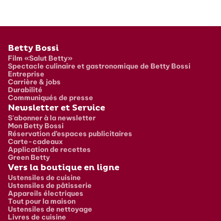
Pied de page
Betty Bossi
Film «Salut Betty»
Spectacle culinaire et gastronomique de Betty Bossi
Entreprise
Carrière & jobs
Durabilité
Communiqués de presse
Newsletter et Service
S'abonner à la newsletter
Mon Betty Bossi
Réservation d’espaces publicitaires
Carte-cadeaux
Application de recettes
Green Betty
Vers la boutique en ligne
Ustensiles de cuisine
Ustensiles de pâtisserie
Appareils électriques
Tout pour la maison
Ustensiles de nettoyage
Livres de cuisine