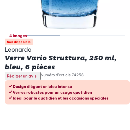
4 Images
Non disponible
Leonardo
Verre Vario Struttura, 250 ml,
bleu, 6 pièces
Numéro d’article
74258
Rédiger un avis
Les avantages en un coup d’œil
Design élégant en bleu intense
Verres robustes pour un usage quotidien
Idéal pour le quotidien et les occasions spéciales