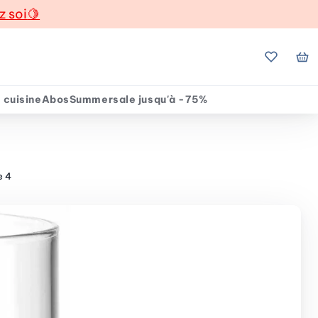
z soi
🍋
Mes favo
Mo
 cuisine
Abos
Summersale jusqu'à -75%
e 4