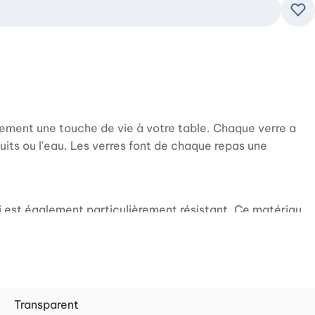
Ajo
ement une touche de vie à votre table. Chaque verre a
ruits ou l'eau. Les verres font de chaque repas une
ui est également particulièrement résistant. Ce matériau
clé de manière optimale. Vous investissez donc dans un
rmes modernes qui animent votre table à manger. La
Transparent
vez ainsi présenter à vos invités non seulement des