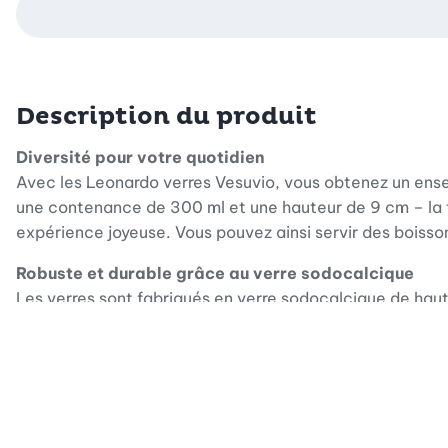
Description du produit
Diversité pour votre quotidien
Avec les Leonardo verres Vesuvio, vous obtenez un ens
une contenance de 300 ml et une hauteur de 9 cm – la tai
expérience joyeuse. Vous pouvez ainsi servir des boisso
Robuste et durable grâce au verre sodocalcique
Les verres sont fabriqués en verre sodocalcique de haut
convainc par sa longévité et sa durabilité, car il est p
produit qui allie beauté et fonctionnalité à une utilis
Design italien de caractère
Depuis 1972, Leonardo est synonyme d'élégance italienn
combinaison de la tradition artisanale et du design inn