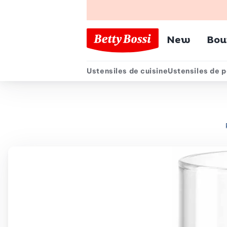
Menu pr
New
Bou
Ustensiles de cuisine
Ustensiles de p
Menu secondair
Chemin de navigation