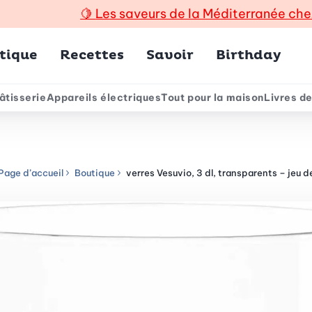
🍋
Les saveurs de la Méditerranée che
incipal
tique
Recettes
Savoir
Birthday
âtisserie
Appareils électriques
Tout pour la maison
Livres de
e
Page d’accueil
Boutique
verres Vesuvio, 3 dl, transparents – jeu d