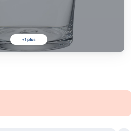
+
1
plus