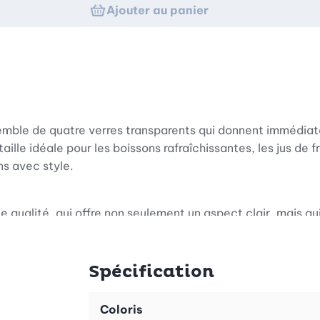
Ajouter au panier
emble de quatre verres transparents qui donnent immédiat
lle idéale pour les boissons rafraîchissantes, les jus de f
ns avec style.
e qualité, qui offre non seulement un aspect clair, mais q
roduit dans le respect de l'environnement et peut être recy
ation responsable et qui vous accompagnera longtemps.
Spécification
e et de verrerie créative. La série Vesuvio réunit des fo
Coloris
ovant fait de chaque verre une petite œuvre d'art. Vous pou