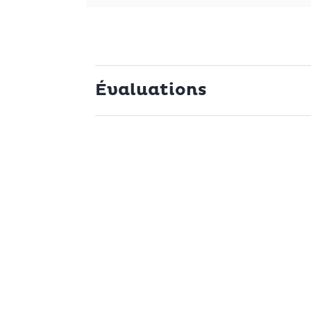
.
entre amis ou un repas festif, ces verres s’adaptent à tout
suvio apportent élégance et praticité à votre quotidien, s
Évaluations