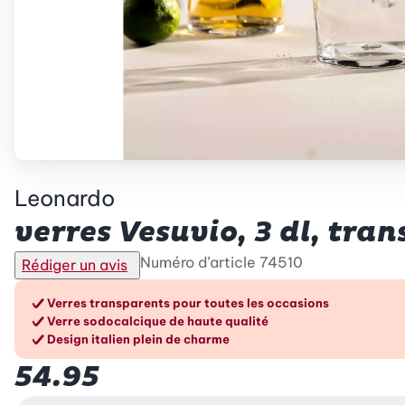
Leonardo
verres Vesuvio, 3 dl, tran
Numéro d’article
74510
Rédiger un avis
Les avantages en un cou
Verres transparents pour toutes les occasions
Verre sodocalcique de haute qualité
Design italien plein de charme
54.95