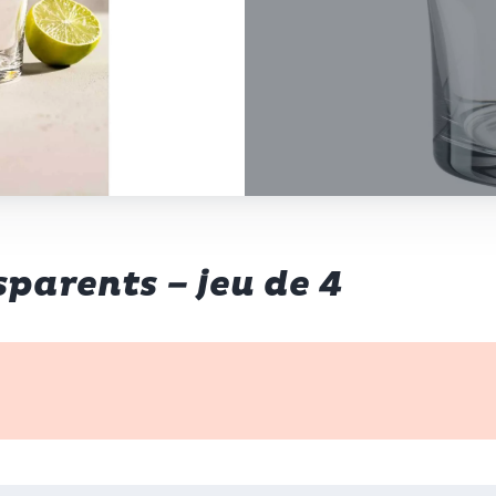
sparents – jeu de 4
p d’œil