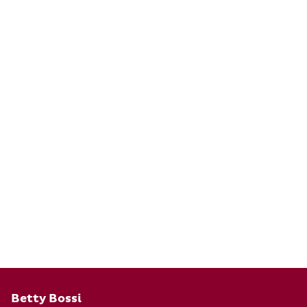
Pied de page
Betty Bossi