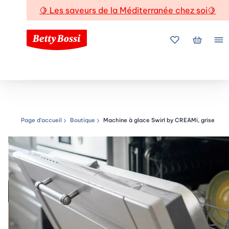
🍋
Les saveurs de la Méditerranée chez soi
🍋
Mes favoris
Mon pani
Me
Page d’accueil
Boutique
Machine à glace Swirl by CREAMi, grise
Chemin de navigation