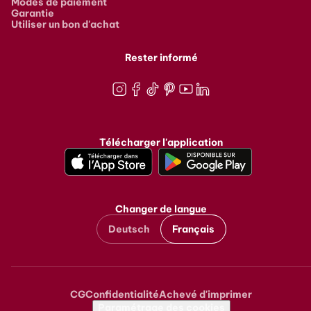
Modes de paiement
Garantie
Utiliser un bon d'achat
Rester informé
Instagram
Facebook
TikTok
Pinterest
Youtube
LinkedIn
Télécharger l'application
Changer de langue
Deutsch
Français
CG
Confidentialité
Achevé d'imprimer
Metanavigation
Paramétrage des cookies