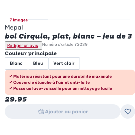
7 Images
Mepal
bol Cirqula, plat, blanc – jeu de 3
Numéro d’article
73039
Rédiger un avis
Couleur principale
Blanc
Bleu
Vert clair
Les avantages en un coup d’œil
Matériau résistant pour une durabilité maximale
Couvercle étanche à l'air et anti-fuite
Passe au lave-vaisselle pour un nettoyage facile
29.95
Ajouter au panier
Ajo