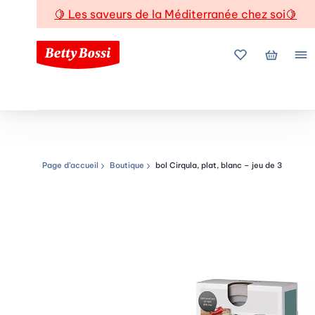
🍋
Les saveurs de la Méditerranée chez soi
🍋
Mes favoris
Mon pani
Me
Page d’accueil
Boutique
bol Cirqula, plat, blanc – jeu de 3
Chemin de navigation