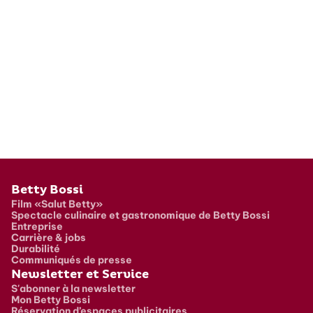
Pied de page
Betty Bossi
Film «Salut Betty»
Spectacle culinaire et gastronomique de Betty Bossi
Entreprise
Carrière & jobs
Durabilité
Communiqués de presse
Newsletter et Service
S'abonner à la newsletter
Mon Betty Bossi
Réservation d’espaces publicitaires