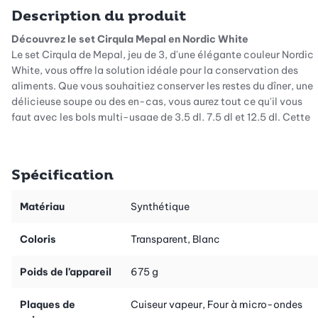
Description du produit
Découvrez le set Cirqula Mepal en Nordic White
Le set Cirqula de Mepal, jeu de 3, d'une élégante couleur Nordic
White, vous offre la solution idéale pour la conservation des
aliments. Que vous souhaitiez conserver les restes du dîner, une
délicieuse soupe ou des en-cas, vous aurez tout ce qu'il vous
faut avec les bols multi-usage de 3,5 dl, 7,5 dl et 12,5 dl. Cette
combinaison de fonctionnalité et de style fait de ce set un
accessoire de cuisine indispensable, à la fois pratique et
esthétique.
Spécification
Multi-fonction et pratique
Les bols Cirqula de Mepal sont vraiment polyvalents. Vous
Matériau
Synthétique
pouvez non seulement les mettre au réfrigérateur, mais aussi les
conserver au congélateur et les réchauffer au micro-ondes.
Coloris
Transparent, Blanc
Vous gagnez du temps et de l'espace grâce à ce set empilable
et emboîtable, tout en gardant votre cuisine organisée, sans
Poids de l’appareil
675 g
devoir renoncer à la flexibilité. Les bols passent au lave-
vaisselle, ce qui facilite leur nettoyage.
Plaques de
Cuiseur vapeur, Four à micro-ondes