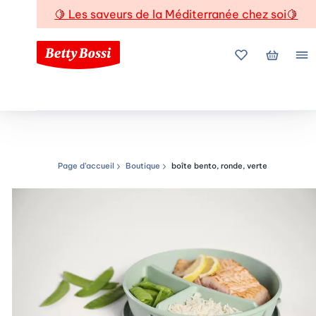
🍋
Les saveurs de la Méditerranée chez soi
🍋
Mes favoris
Mon pani
Me
Page d’accueil
Boutique
boîte bento, ronde, verte
Chemin de navigation