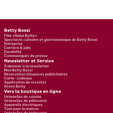
Pied de page
Betty Bossi
Film «Salut Betty»
Spectacle culinaire et gastronomique de Betty Bossi
Entreprise
Carrière & jobs
Durabilité
Communiqués de presse
Newsletter et Service
S'abonner à la newsletter
Mon Betty Bossi
Réservation d’espaces publicitaires
Carte-cadeaux
Application de recettes
Green Betty
Vers la boutique en ligne
Ustensiles de cuisine
Ustensiles de pâtisserie
Appareils électriques
Tout pour la maison
Ustensiles de nettoyage