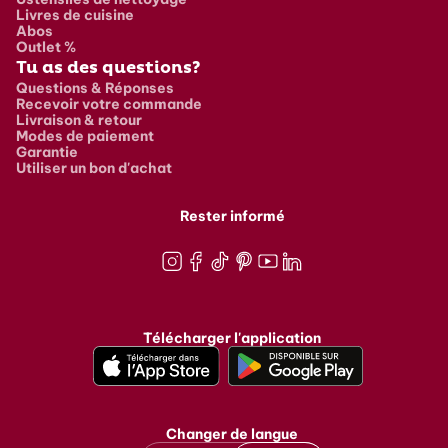
Livres de cuisine
Abos
Outlet %
Tu as des questions?
Questions & Réponses
Recevoir votre commande
Livraison & retour
Modes de paiement
Garantie
Utiliser un bon d'achat
Rester informé
Instagram
Facebook
TikTok
Pinterest
Youtube
LinkedIn
Télécharger l'application
Changer de langue