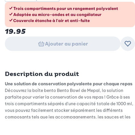
Les avantages en un coup d’œil
Trois compartiments pour un rangement polyvalent
Adaptée au micro-ondes et au congélateur
Couvercle étanche à l'air et anti-fuite
19.95
Ajouter au panier
Ajo
Description du produit
Une solution de conservation polyvalente pour chaque repas
Découvrez la boîte bento Bento Bowl de Mepal, la solution
parfaite pour varier la conservation de vos repas ! Grâce à ses
trois compartiments séparés d'une capacité totale de 1000 ml,
vous pouvez facilement stocker séparément les différents
composants tels que les accompagnements, les sauces et les
plats principaux. Plus qu'une simple boîte de rangement, cette
boîte bento est un récipient de conservation polyvalent, idéale