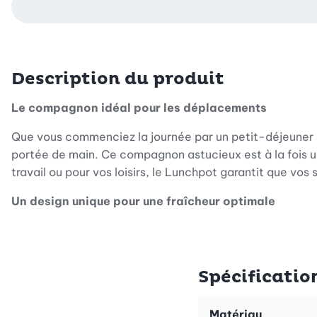
Description du produit
Le compagnon idéal pour les déplacements
Que vous commenciez la journée par un petit-déjeuner s
portée de main. Ce compagnon astucieux est à la fois un
travail ou pour vos loisirs, le Lunchpot garantit que vos s
Un design unique pour une fraîcheur optimale
Ce qui rend le Lunchpot Ellipse de Mepal si spécial, c’
ingrédients comme les céréales et le yaourt ou la soupe
les ingrédients restent frais et vous pouvez les mélange
Spécificatio
déplacement.
Robuste et polyvalent
Matériau