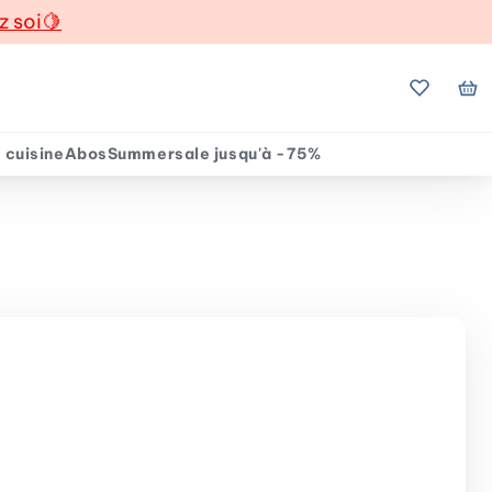
z soi
🍋
Mes favo
Mo
 cuisine
Abos
Summersale jusqu'à -75%