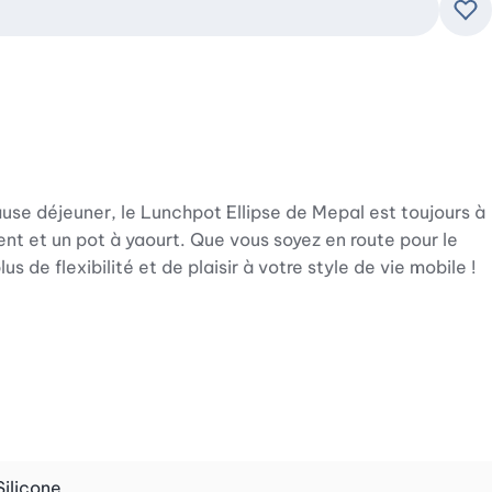
Ajo
use déjeuner, le Lunchpot Ellipse de Mepal est toujours à
nt et un pot à yaourt. Que vous soyez en route pour le
s de flexibilité et de plaisir à votre style de vie mobile !
és vous permettent de transporter séparément des
vant qui se sépare par un simple mouvement de rotation,
plaisir, que vous le dégustiez à la maison, au bureau ou en
Silicone