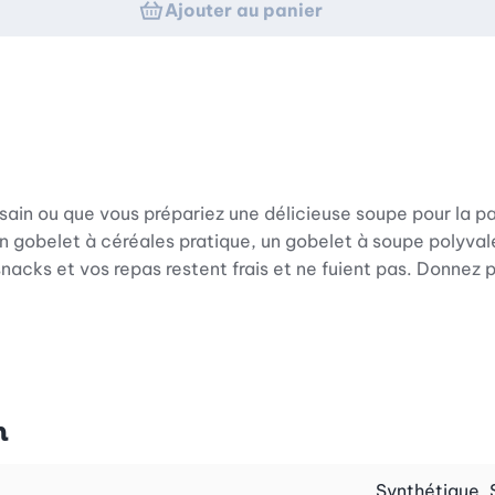
Ajouter au panier
ain ou que vous prépariez une délicieuse soupe pour la pa
 gobelet à céréales pratique, un gobelet à soupe polyvale
nacks et vos repas restent frais et ne fuient pas. Donnez plu
est son design en deux parties. Les deux récipients sépar
 et les croûtons. Grâce à un couvercle intermédiaire inno
r juste avant de les consommer. Ainsi, chaque repas est un 
n
Synthétique, 