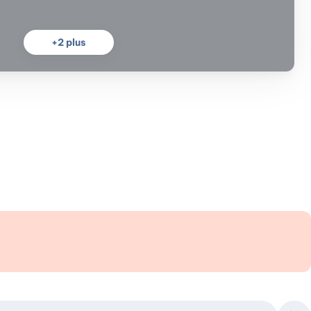
+
2
plus