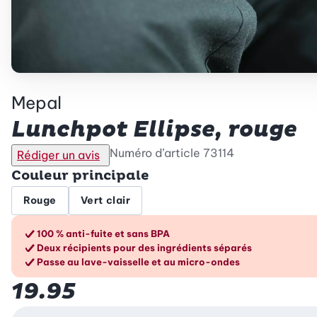
Mepal
Lunchpot Ellipse, rouge
Numéro d’article
73114
Rédiger un avis
Couleur principale
Rouge
Vert clair
Les avantages en un cou
100 % anti-fuite et sans BPA
Deux récipients pour des ingrédients séparés
Passe au lave-vaisselle et au micro-ondes
19.95