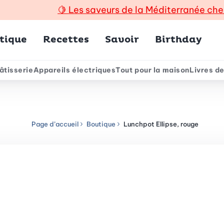
🍋
Les saveurs de la Méditerranée che
incipal
tique
Recettes
Savoir
Birthday
âtisserie
Appareils électriques
Tout pour la maison
Livres de
e
Page d’accueil
Boutique
Lunchpot Ellipse, rouge