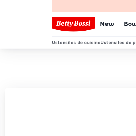
Menu pr
New
Bou
Ustensiles de cuisine
Ustensiles de p
Menu secondair
Chemin de navigation