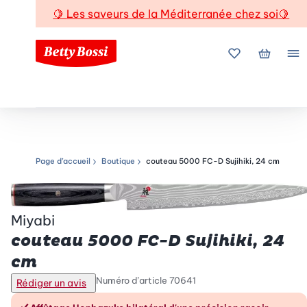
🍋
Les saveurs de la Méditerranée chez soi
🍋
Mes favoris
Mon pani
Me
Page d’accueil
Boutique
couteau 5000 FC-D Sujihiki, 24 cm
Chemin de navigation
Miyabi
couteau 5000 FC-D Sujihiki, 24
cm
Numéro d’article
70641
Rédiger un avis