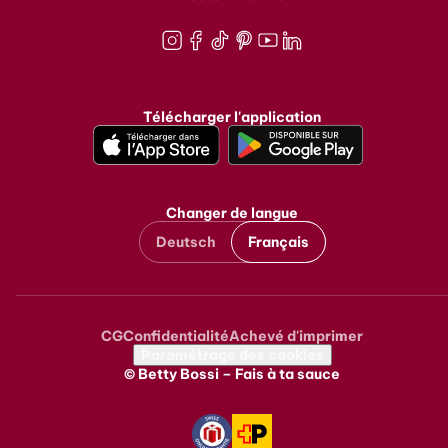
Instagram
Facebook
TikTok
Pinterest
Youtube
LinkedIn
Télécharger l'application
Changer de langue
Deutsch
Français
CG
Confidentialité
Achevé d'imprimer
Metanavigation
Paramétrage des cookies
© Betty Bossi – Fais à ta sauce