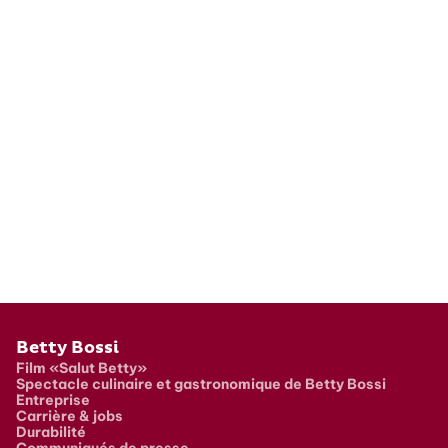
Pied de page
Betty Bossi
Film «Salut Betty»
Spectacle culinaire et gastronomique de Betty Bossi
Entreprise
Carrière & jobs
Durabilité
Communiqués de presse