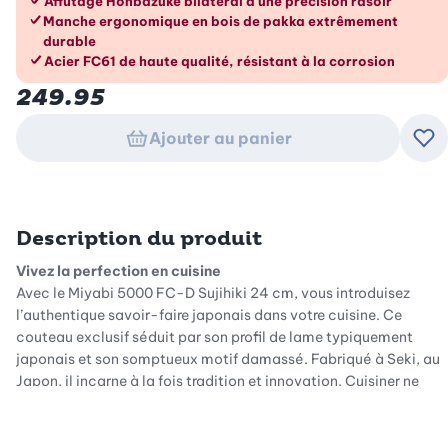
Les avantages en un coup d’œil
Affûtage Honbazuke bilatéral d'une précision rasoir
Manche ergonomique en bois de pakka extrêmement
durable
Acier FC61 de haute qualité, résistant à la corrosion
249.95
Ajouter au panier
Ajo
Description du produit
Vivez la perfection en cuisine
Avec le Miyabi 5000 FC-D Sujihiki 24 cm, vous introduisez
l’authentique savoir-faire japonais dans votre cuisine. Ce
couteau exclusif séduit par son profil de lame typiquement
japonais et son somptueux motif damassé. Fabriqué à Seki, au
Japon, il incarne à la fois tradition et innovation. Cuisiner ne
devient plus une simple tâche, mais une véritable expérience.
Laissez-vous séduire par la qualité et l’esthétique de ce
couteau Sujihiki d’exception et portez vos compétences