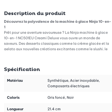
Description du produit
Découvrez la polyvalence de la machine à glace Ninja 10-en-
1
Prêt pour une aventure savoureuse ? La Ninja machine à glace
10-en-1 NC501EU Creami Deluxe vous ouvre un monde de
saveurs. Des desserts classiques comme la crème glacée et la
gelato aux nouvelles créations excitantes comme le slushi, le
frozen yoghurt et le frappé, votre créativité n'a pas de limites.
Avec une capacité de 50 % supérieure à celle du modèle
original, la Creami Deluxe vous offre encore plus de possibilités
Spécification
pour créer de délicieuses friandises pour vous et vos proches.
Bien plus que de la crème glacée
Matériau
Synthétique, Acier inoxydable,
La Ninja Creami Deluxe impressionne avec ses 10 programmes
Composants électriques
spéciaux qui répondent à tous les désirs de dessert. Qu'il
s'agisse d'un sorbet crémeux, d'une boisson glacée
Coloris
Gris foncé, Noir
rafraîchissante ou d'un milk-shake sans lait, la machine confère
à chaque création ce petit plus qui fait la différence. La
Longueur
21.4 cm