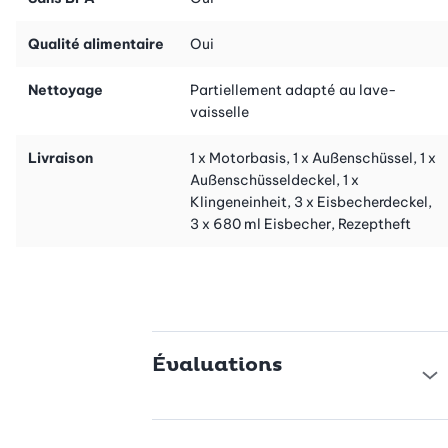
invitent à déguster vos créations directement à la cuillère dans
le récipient. Laissez-vous enchanter par la polyvalence de la
Qualité alimentaire
Oui
machine à glace Ninja et découvrez comme il est facile de créer
chaque jour de nouvelles expériences délicieuses.
Nettoyage
Partiellement adapté au lave-
vaisselle
Livraison
1 x Motorbasis, 1 x Außenschüssel, 1 x
Außenschüsseldeckel, 1 x
Klingeneinheit, 3 x Eisbecherdeckel,
3 x 680 ml Eisbecher, Rezeptheft
Évaluations