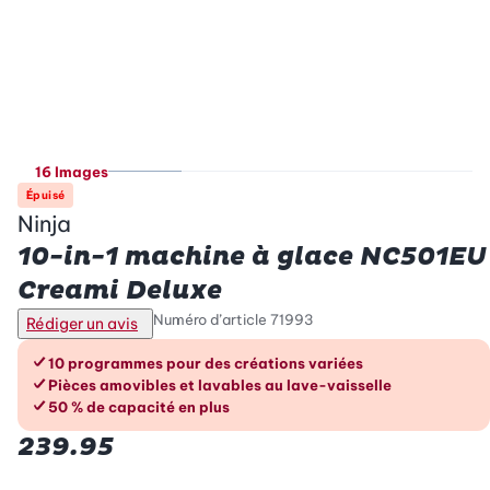
16 Images
Épuisé
Ninja
10-in-1 machine à glace NC501EU
Creami Deluxe
Numéro d’article
71993
Rédiger un avis
Les avantages en un coup d’œil
10 programmes pour des créations variées
Pièces amovibles et lavables au lave-vaisselle
50 % de capacité en plus
239.95