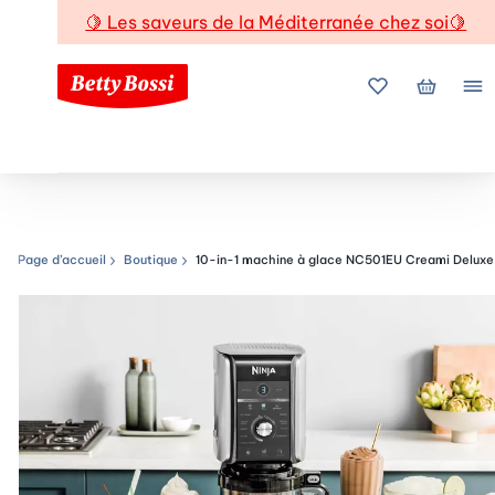
🍋
Les saveurs de la Méditerranée chez soi
🍋
Mes favoris
Mon pani
Me
Page d’accueil
Boutique
10-in-1 machine à glace NC501EU Creami Deluxe
Chemin de navigation