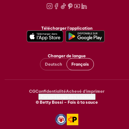
Instagram
Facebook
TikTok
Pinterest
Youtube
LinkedIn
Télécharger l'application
Changer de langue
Deutsch
Français
CG
Confidentialité
Achevé d'imprimer
Metanavigation
Paramétrage des cookies
© Betty Bossi – Fais à ta sauce