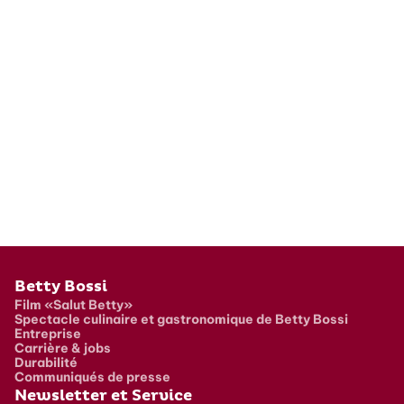
Pied de page
Betty Bossi
Film «Salut Betty»
Spectacle culinaire et gastronomique de Betty Bossi
Entreprise
Carrière & jobs
Durabilité
Communiqués de presse
Newsletter et Service