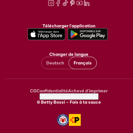
Instagram
Facebook
TikTok
Pinterest
Youtube
LinkedIn
Télécharger l'application
Changer de langue
Deutsch
Français
CG
Confidentialité
Achevé d'imprimer
Metanavigation
Paramétrage des cookies
© Betty Bossi – Fais à ta sauce