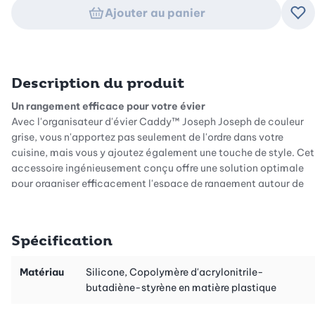
Ajouter au panier
Ajo
Description du produit
Un rangement efficace pour votre évier
Avec l'organisateur d'évier Caddy™ Joseph Joseph de couleur
grise, vous n'apportez pas seulement de l'ordre dans votre
cuisine, mais vous y ajoutez également une touche de style. Cet
accessoire ingénieusement conçu offre une solution optimale
pour organiser efficacement l'espace de rangement autour de
votre évier. Il est idéal pour accueillir une grande bouteille de
liquide vaisselle ainsi que votre brosse à vaisselle indispensable.
L'organisateur libère de l'espace et simplifie votre quotidien.
Spécification
Rangement pratique des ustensiles de vaisselle
Le Caddy™ est équipé d'un large rail, idéal pour suspendre les
Matériau
Silicone, Copolymère d'acrylonitrile-
torchons humides afin qu'ils sèchent rapidement. De plus, ce
butadiène-styrène en matière plastique
caddy est équipé d'une plaque pour le rangement des éponges