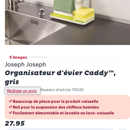
5 Images
Joseph Joseph
Organisateur d'évier Caddy™,
gris
Numéro d’article
70625
Rédiger un avis
Les avantages en un coup d’œil
Beaucoup de place pour le produit vaisselle
Rail pour la suspension des chiffons humides
Facilement démontable et lavable au lave-vaisselle
27.95