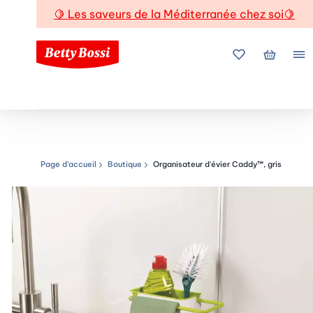
🍋
Les saveurs de la Méditerranée chez soi
🍋
Mes favoris
Mon pani
Me
Page d’accueil
Boutique
Organisateur d'évier Caddy™, gris
Chemin de navigation