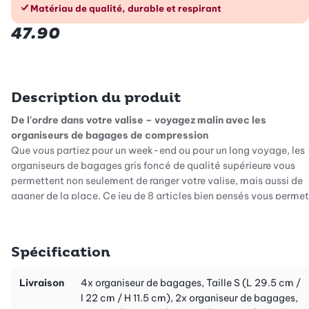
Matériau de qualité, durable et respirant
47.90
Description du produit
De l'ordre dans votre valise – voyagez malin avec les
organiseurs de bagages de compression
Que vous partiez pour un week-end ou pour un long voyage, les
organiseurs de bagages gris foncé de qualité supérieure vous
permettent non seulement de ranger votre valise, mais aussi de
gagner de la place. Ce jeu de 8 articles bien pensés vous permet
d'avoir une vue d'ensemble, une structure et une efficacité lors
du rangement de votre sac de voyage ou de votre valise. Ainsi,
vous avez toujours tout sous la main – sans chaos.
Spécification
Trois tailles pour une flexibilité maximale
Le kit se compose de huit organiseurs de bagages de haute
Livraison
4x organiseur de bagages, Taille S (L 29.5 cm /
qualité en trois tailles différentes :
l 22 cm / H 11.5 cm), 2x organiseur de bagages,