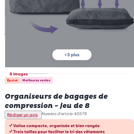
+
3
plus
8 Images
Épuisé
Meilleures ventes
Betty Bossi
Organiseurs de bagages de
compression - jeu de 8
Numéro d’article
40578
Rédiger un avis
Les avantages en un coup d’œil
Valise compacte, organisée et bien rangée
Trois tailles pour faciliter le tri des vêtements