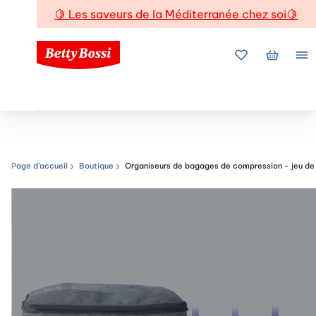
🍋
Les saveurs de la Méditerranée chez soi
🍋
Mes favoris
Mon pani
Me
Page d’accueil
Boutique
Organiseurs de bagages de compression - jeu de
Chemin de navigation