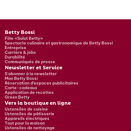
Pied de page
Betty Bossi
Film «Salut Betty»
Spectacle culinaire et gastronomique de Betty Bossi
Entreprise
Carrière & jobs
Durabilité
Communiqués de presse
Newsletter et Service
S'abonner à la newsletter
Mon Betty Bossi
Réservation d’espaces publicitaires
Carte-cadeaux
Application de recettes
Green Betty
Vers la boutique en ligne
Ustensiles de cuisine
Ustensiles de pâtisserie
Appareils électriques
Tout pour la maison
Ustensiles de nettoyage