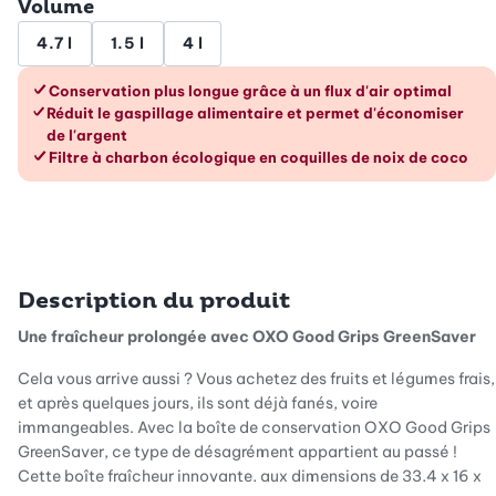
Volume
4.7 l
1.5 l
4 l
Les avantages en un coup d’œil
Conservation plus longue grâce à un flux d'air optimal
Réduit le gaspillage alimentaire et permet d'économiser
de l'argent
Filtre à charbon écologique en coquilles de noix de coco
Description du produit
Une fraîcheur prolongée avec OXO Good Grips GreenSaver
Cela vous arrive aussi ? Vous achetez des fruits et légumes frais,
et après quelques jours, ils sont déjà fanés, voire
immangeables. Avec la boîte de conservation OXO Good Grips
GreenSaver, ce type de désagrément appartient au passé !
Cette boîte fraîcheur innovante, aux dimensions de 33,4 x 16 x