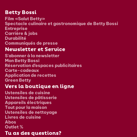
Pied de page
Betty Bossi
Film «Salut Betty»
Spectacle culinaire et gastronomique de Betty Bossi
Entreprise
Carrière & jobs
Durabilité
Communiqués de presse
Newsletter et Service
S'abonner à la newsletter
Mon Betty Bossi
Réservation d’espaces publicitaires
Carte-cadeaux
Application de recettes
Green Betty
Vers la boutique en ligne
Ustensiles de cuisine
Ustensiles de pâtisserie
Appareils électriques
Tout pour la maison
Ustensiles de nettoyage
Livres de cuisine
Abos
Outlet %
Tu as des questions?