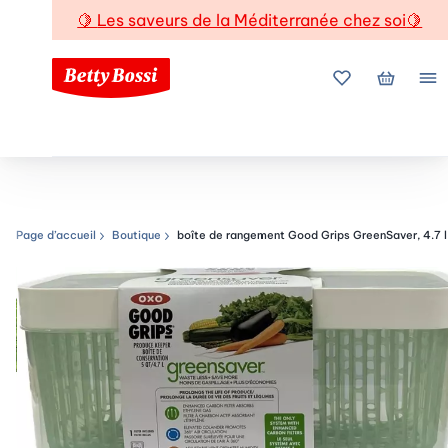
🍋
Les saveurs de la Méditerranée chez soi
🍋
Mes favoris
Mon pani
Me
Page d’accueil
Boutique
boîte de rangement Good Grips GreenSaver, 4.7 l
Chemin de navigation