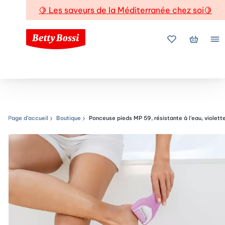
🍋
Les saveurs de la Méditerranée chez soi
🍋
Mes favoris
Mon pani
Me
Page d’accueil
Boutique
Ponceuse pieds MP 59, résistante à l'eau, violett
Chemin de navigation