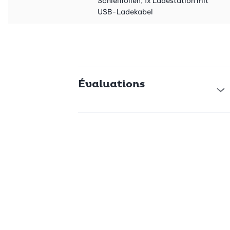
Schleifrollen, 1x Ladestation mit
enrichissez votre routine bien-être !
USB-Ladekabel
Évaluations