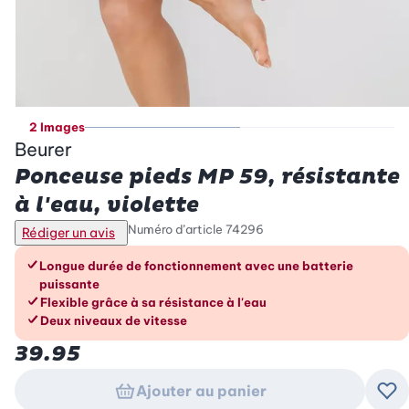
2 Images
Beurer
Ponceuse pieds MP 59, résistante
à l'eau, violette
Numéro d’article
74296
Rédiger un avis
Les avantages en un coup d’œil
Longue durée de fonctionnement avec une batterie
puissante
Flexible grâce à sa résistance à l'eau
Deux niveaux de vitesse
39.95
Ajouter au panier
Ajo