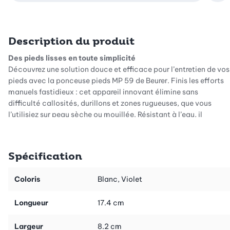
Description du produit
Des pieds lisses en toute simplicité
Découvrez une solution douce et efficace pour l’entretien de vos
pieds avec la ponceuse pieds MP 59 de Beurer. Finis les efforts
manuels fastidieux : cet appareil innovant élimine sans
difficulté callosités, durillons et zones rugueuses, que vous
l’utilisiez sur peau sèche ou mouillée. Résistant à l’eau, il
s’intègre parfaitement à votre routine de soins, offrant une
flexibilité optimale. Conçu pour celles et ceux qui recherchent
un soin performant avec un minimum d’effort, la MP 59 allie
Spécification
fonctionnalité et design moderne pour des pieds soignés en
permanence.
Coloris
Blanc, Violet
La précision rencontre la performance
Au cœur de la Beurer MP 59, un rouleau abrasif asymétrique
Longueur
17.4 cm
permet un travail à la fois précis et efficace sur l’ensemble du
pied. Sa puissante batterie lithium-ion assure une longue
Largeur
8.2 cm