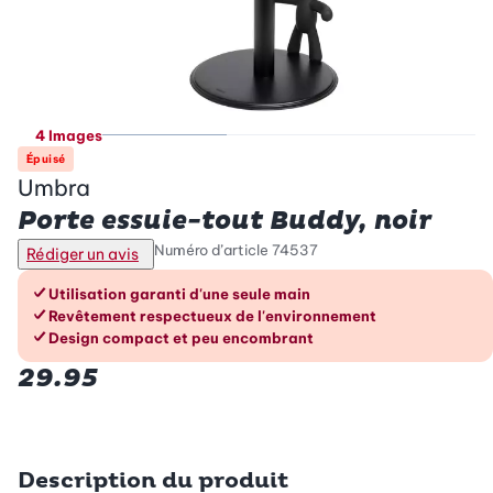
4 Images
Épuisé
Umbra
Porte essuie-tout Buddy, noir
Numéro d’article
74537
Rédiger un avis
Les avantages en un coup d’œil
Utilisation garanti d'une seule main
Revêtement respectueux de l'environnement
Design compact et peu encombrant
29.95
Description du produit