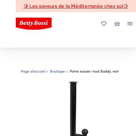
🍋
Les saveurs de la Méditerranée chez soi
🍋
Mes favoris
Mon pani
Me
Page d’accueil
Boutique
Porte essuie-tout Buddy, noir
Chemin de navigation