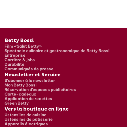
Pied de page
Betty Bossi
Film «Salut Betty»
Spectacle culinaire et gastronomique de Betty Bossi
Entreprise
Carrière & jobs
Durabilité
Communiqués de presse
Newsletter et Service
S'abonner à la newsletter
Mon Betty Bossi
Réservation d’espaces publicitaires
Carte-cadeaux
Application de recettes
Green Betty
Vers la boutique en ligne
Ustensiles de cuisine
Ustensiles de pâtisserie
Appareils électriques