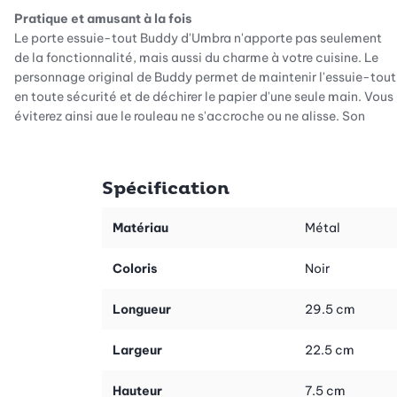
Pratique et amusant à la fois
Le porte essuie-tout Buddy d'Umbra n'apporte pas seulement
de la fonctionnalité, mais aussi du charme à votre cuisine. Le
personnage original de Buddy permet de maintenir l'essuie-tout
en toute sécurité et de déchirer le papier d'une seule main. Vous
éviterez ainsi que le rouleau ne s'accroche ou ne glisse. Son
design unique ajoute une touche ludique à n'importe quel plan
de travail, sans pour autant être envahissant.
Spécification
Robuste et respectueux de l'environnement
Buddy séduit par sa finition de haute qualité en métal et en
polypropylène souple, qui lui assure longévité et stabilité. Il
Matériau
Métal
convient de souligner le revêtement écologique qui produit 85
% de déchets solides et d'eau en moins par rapport aux
Coloris
Noir
méthodes traditionnelles. Vous apportez ainsi une contribution
modeste mais importante à la protection de l'environnement,
Longueur
29.5 cm
sans pour autant renoncer au confort.
Largeur
22.5 cm
Peu encombrant et facile à entretenir
Avec sa taille compacte de 19 x 18 x 34 cm, Buddy ne prend que
Hauteur
7.5 cm