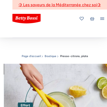
🍋
Les saveurs de la Méditerranée chez soi
🍋
Mes favoris
Mon pani
Me
Page d’accueil
Boutique
Presse-citrons, plate
Chemin de navigation