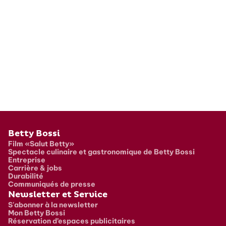
Pied de page
Betty Bossi
Film «Salut Betty»
Spectacle culinaire et gastronomique de Betty Bossi
Entreprise
Carrière & jobs
Durabilité
Communiqués de presse
Newsletter et Service
S'abonner à la newsletter
Mon Betty Bossi
Réservation d’espaces publicitaires