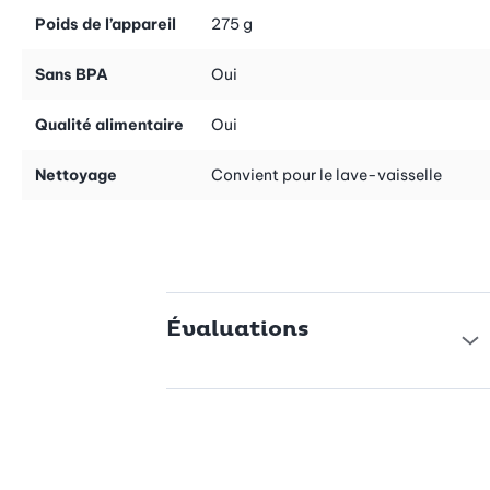
Poids de l’appareil
275 g
Compact et pratique: le presse-citron plat et pliant
Sans BPA
Oui
Ce presse-agrumes manuel innovant ne se contente pas d’être
très performant, il est également ultrapratique. En effet, une fois
plié, il ne mesure plus que 3 cm de haut et se range facilement
Qualité alimentaire
Oui
dans un tiroir. Parfait pour les petites cuisines dans lesquelles de
grands appareils comme les extracteurs de jus électriques et
Nettoyage
Convient pour le lave-vaisselle
autres juicers sont trop encombrants. Profitez d’un ustensile
commode, compact et efficace!
Nettoyage aisé en un tournemain
Évaluations
Vous trouvez le nettoyage des ustensiles de cuisine fastidieux?
Alors vous allez adorer le presse-citron compact sans réservoir.
Toutes les pièces sont en matière synthétique de qualité
supérieure exempte de BPA et passent au lave-vaisselle.