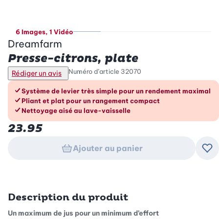
6 Images
, 1 Vidéo
Dreamfarm
Presse-citrons, plate
Numéro d’article
32070
Rédiger un avis
Les avantages en un coup d’œil
Système de levier très simple pour un rendement maximal
Pliant et plat pour un rangement compact
Nettoyage aisé au lave-vaisselle
23.95
Ajouter au panier
Ajo
Description du produit
Un maximum de jus pour un minimum d’effort