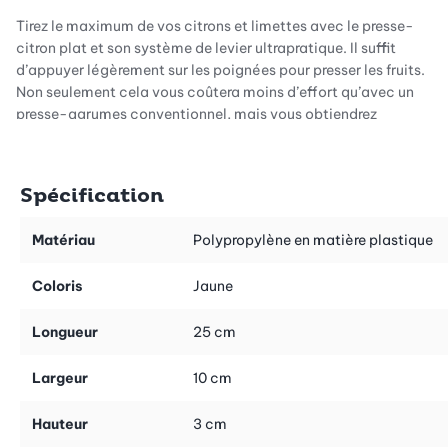
Tirez le maximum de vos citrons et limettes avec le presse-
citron plat et son système de levier ultrapratique. Il suffit
d’appuyer légèrement sur les poignées pour presser les fruits.
Non seulement cela vous coûtera moins d’effort qu’avec un
presse-agrumes conventionnel, mais vous obtiendrez
davantage de jus. Découvrez la toute nouvelle manière de
presser les citrons et savourez le meilleur de chaque fruit!
Spécification
Maniement simple et commode
Matériau
Polypropylène en matière plastique
Le nouveau presse-citron avec transmission optimale des
Coloris
Jaune
forces est très léger et son utilisation est intuitive. Grâce au
système de levier puissant et au mouvement rotatif sur le côté à
Longueur
25 cm
deux mains, presser les agrumes devient simple comme bonjour,
qu’il s’agisse d’un gros citron ou d’un petit citron vert. Laissez-
Largeur
10 cm
vous convaincre par la simplicité de cet appareil et par de
délicieux jus tout frais pressés!
Hauteur
3 cm