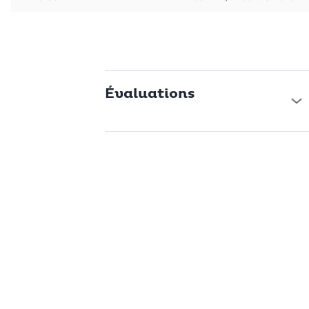
intemporel, en fera sans doute l'accessoire apprécié par
beaucoup de personnes. Faites plaisir à vos proches ou gâtez-
vous avec un cadeau à la fois pratique et tendance.
Évaluations