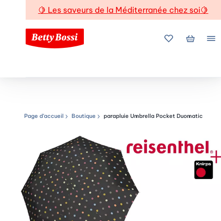
🍋
Les saveurs de la Méditerranée chez soi
🍋
Mes favoris
Mon pani
Me
Page d’accueil
Boutique
parapluie Umbrella Pocket Duomatic
Chemin de navigation