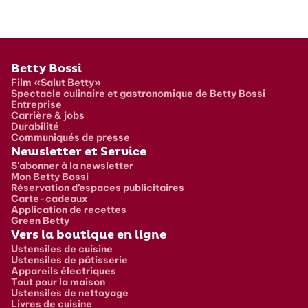
Pied de page
Betty Bossi
Film «Salut Betty»
Spectacle culinaire et gastronomique de Betty Bossi
Entreprise
Carrière & jobs
Durabilité
Communiqués de presse
Newsletter et Service
S'abonner à la newsletter
Mon Betty Bossi
Réservation d’espaces publicitaires
Carte-cadeaux
Application de recettes
Green Betty
Vers la boutique en ligne
Ustensiles de cuisine
Ustensiles de pâtisserie
Appareils électriques
Tout pour la maison
Ustensiles de nettoyage
Livres de cuisine