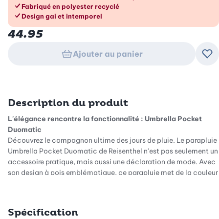
Fabriqué en polyester recyclé
Design gai et intemporel
44.95
Ajouter au panier
Ajo
Description du produit
L'élégance rencontre la fonctionnalité : Umbrella Pocket
Duomatic
Découvrez le compagnon ultime des jours de pluie. Le parapluie
Umbrella Pocket Duomatic de Reisenthel n'est pas seulement un
accessoire pratique, mais aussi une déclaration de mode. Avec
son design à pois emblématique, ce parapluie met de la couleur
dans les journées maussades. La combinaison de pois
multicolores sur fond noir donne un look frais et joyeux qui ne se
démode jamais.
Spécification