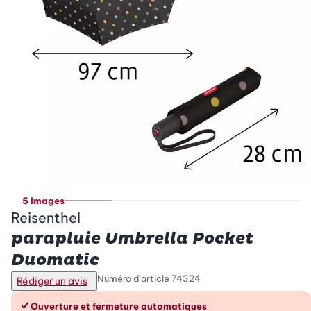
5 Images
Reisenthel
parapluie Umbrella Pocket
Duomatic
Numéro d’article
74324
Rédiger un avis
Les avantages en un coup d’œil
Ouverture et fermeture automatiques