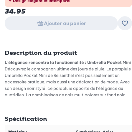
Design élégant et intemporel
34.95
Ajouter au panier
Ajo
Description du produit
L'élégance rencontre la fonctionnalité : Umbrella Pocket Mini
Découvrez le compagnon ultime des jours de pluie. Le parapluie
Umbrella Pocket Mini de Reisenthel n'est pas seulement un
accessoire pratique, mais aussi une déclaration de mode. Avec
son design noir stylé, ce parapluie apporte de l'élégance au
quotidien. La combinaison de pois multicolores sur fond noir
donne un look frais et joyeux qui ne se démode jamais.
Le confort au bout des doigts
Spécification
Découvrez la facilité du fonctionnement automatique : une
simple pression sur le grand bouton suffit pour que le parapluie
s'ouvre ou se ferme. Cette conception innovante vous permet
Matériau
Synthétique, Acier,