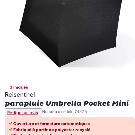
3 Images
Reisenthel
parapluie Umbrella Pocket Mini
Numéro d’article
74325
Rédiger un avis
Les avantages en un coup d’œil
Ouverture et fermeture automatiques
Fabriqué à partir de polyester recyclé