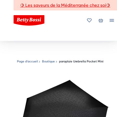
🍋
Les saveurs de la Méditerranée chez soi
🍋
Mes favoris
Mon pani
Me
Page d’accueil
Boutique
parapluie Umbrella Pocket Mini
Chemin de navigation