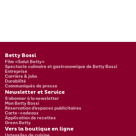
Pied de page
Betty Bossi
Film «Salut Betty»
Spectacle culinaire et gastronomique de Betty Bossi
Entreprise
Carrière & jobs
Durabilité
Communiqués de presse
Newsletter et Service
S'abonner à la newsletter
Mon Betty Bossi
Réservation d’espaces publicitaires
Carte-cadeaux
Application de recettes
Green Betty
Vers la boutique en ligne
Ustensiles de cuisine