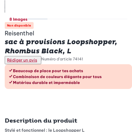
8 Images
Non disponible
Reisenthel
sac à provisions Loopshopper,
Rhombus Black, L
Numéro d’article
74141
Rédiger un avis
Les avantages en un coup d’œil
Beaucoup de place pour tes achats
Combinaison de couleurs élégante pour tous
Matériau durable et imperméable
Description du produit
Stylé et fonctionnel : le Loopshopper L