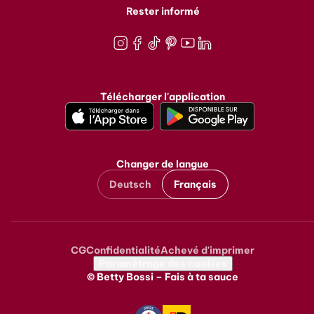
Rester informé
Instagram
Facebook
TikTok
Pinterest
Youtube
LinkedIn
Télécharger l'application
Changer de langue
Deutsch
Français
CG
Confidentialité
Achevé d'imprimer
Metanavigation
Paramétrage des cookies
© Betty Bossi – Fais à ta sauce