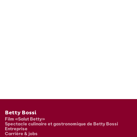
Pied de page
Betty Bossi
Film «Salut Betty»
Spectacle culinaire et gastronomique de Betty Bossi
Entreprise
Carrière & jobs