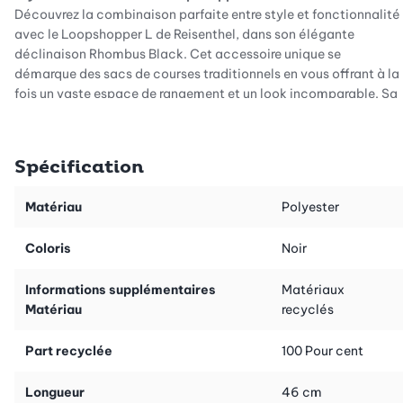
Découvrez la combinaison parfaite entre style et fonctionnalité
avec le Loopshopper L de Reisenthel, dans son élégante
déclinaison Rhombus Black. Cet accessoire unique se
démarque des sacs de courses traditionnels en vous offrant à la
fois un vaste espace de rangement et un look incomparable. Sa
poignée distinctive et son design moderne font de ce sac un
incontournable de votre quotidien. Que vous fassiez des
courses ou vous rendiez au bureau, le Loopshopper L s’adapte
Spécification
parfaitement à votre mode de vie.
Un design élégant au service de la polyvalence
Matériau
Polyester
Avec son alliance raffinée de couleurs anthracite et noir, le
Loopshopper L incarne le chic urbain et convient aussi bien aux
Coloris
Noir
femmes qu’aux hommes. L’échange du sac avec votre
partenaire devient ainsi un jeu d’enfant. Ce sac ne se contente
Informations supplémentaires
Matériaux
pas d’être pratique : il sublime également les tenues les plus
Matériau
recyclés
sobres. Son design soigné en fait un véritable atout de style,
capable de valoriser votre garde-robe tout en attirant les
Part recyclée
100 Pour cent
regards.
Longueur
46 cm
Durable et résistant