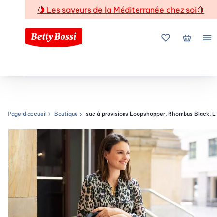
🍋
Les saveurs de la Méditerranée chez soi
🍋
Mes favoris
Mon pani
Me
Page d’accueil
Boutique
sac à provisions Loopshopper, Rhombus Black, L
Chemin de navigation